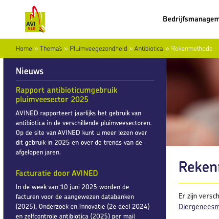
Bedrijfsmanage
Home
»
Thema’s
»
Pluimveegezondheid
»
Antibiotica
»
Rekenmethode
Nieuws
Rapport antibioticumgebruik
pluimveesector 2025
AVINED rapporteert jaarlijks het gebruik van
antibiotica in de verschillende pluimveesectoren.
Op de site van AVINED kunt u meer lezen over
dit gebruik in 2025 en over de trends van de
afgelopen jaren.
Reken
Facturatie door AVINED
In de week van 10 juni 2025 worden de
Er zijn vers
facturen voor de aangewezen databanken
Diergeneesmi
(2025), Onderzoek en Innovatie (2e deel 2024)
en zelfcontrole antibiotica (2025) per mail