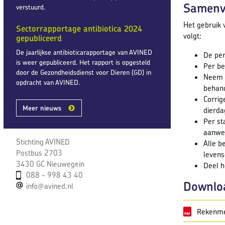
Samenv
verstuurd.
Het gebruik 
Sectorrapportage antibiotica 2024
volgt:
gepubliceerd
De jaarlijkse antibioticarapportage van AVINED
De per
is weer gepubliceerd. Het rapport is opgesteld
Per be
door de Gezondheidsdienst voor Dieren (GD) in
Neem d
opdracht van AVINED.
behand
Corrig
Meer nieuws
dierda
Per st
aanwe
Stichting AVINED
Alle b
Postbus 2703
levens
3430 GC Nieuwegein
Deel h
088 - 998 43 40
Downlo
info@avined.nl
Rekenmet