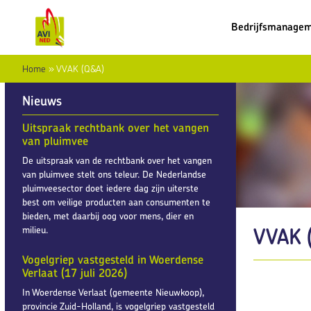
Bedrijfsmanage
Home
»
VVAK (Q&A)
Nieuws
Uitspraak rechtbank over het vangen
van pluimvee
De uitspraak van de rechtbank over het vangen
van pluimvee stelt ons teleur. De Nederlandse
pluimveesector doet iedere dag zijn uiterste
best om veilige producten aan consumenten te
bieden, met daarbij oog voor mens, dier en
VVAK 
milieu.
Vogelgriep vastgesteld in Woerdense
Verlaat (17 juli 2026)
In Woerdense Verlaat (gemeente Nieuwkoop),
provincie Zuid-Holland, is vogelgriep vastgesteld