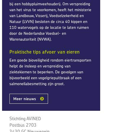
bij een hobbypluimveehouderij. Om verspreiding
van het virus te voorkomen, heeft het ministerie
van Landbouw, Visserij, Voedselzekerheid en
Natuur (LVVN) besloten de circa 40 kippen en
110 watervogels op de locatie te laten ruimen
door de Nederlandse Voedsel- en
Warenautoriteit (NVWA).
Praktische tips afvoer van eieren
Een goede bioveiligheid rondom eiertransporten
helpt de insleep en verspreiding van
ziektekiemen te beperken. De gevolgen van
bijvoorbeeld een vogelgriepuitbraak of een
salmonellabesmetting zijn groot.
Meer nieuws
Stichting AVINED
Postbus 2703
3430 GC Nieuwegein