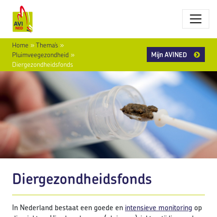
Home
»
Thema’s
»
Mijn AVINED
Pluimveegezondheid
»
Diergezondheidsfonds
Diergezondheidsfonds
In Nederland bestaat een goede en
intensieve monitoring
op