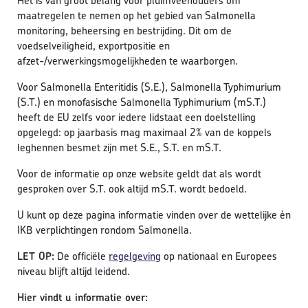
Het is van groot belang voor pluimveehouders om
maatregelen te nemen op het gebied van Salmonella
monitoring, beheersing en bestrijding. Dit om de
voedselveiligheid, exportpositie en
afzet-/verwerkingsmogelijkheden te waarborgen.
Voor Salmonella Enteritidis (S.E.), Salmonella Typhimurium
(S.T.) en monofasische Salmonella Typhimurium (mS.T.)
heeft de EU zelfs voor iedere lidstaat een doelstelling
opgelegd: op jaarbasis mag maximaal 2% van de koppels
leghennen besmet zijn met S.E., S.T. en mS.T.
Voor de informatie op onze website geldt dat als wordt
gesproken over S.T. ook altijd mS.T. wordt bedoeld.
U kunt op deze pagina informatie vinden over de wettelijke én
IKB verplichtingen rondom Salmonella.
LET OP:
De officiële
regelgeving
op nationaal en Europees
niveau blijft altijd leidend.
Hier vindt u informatie over: