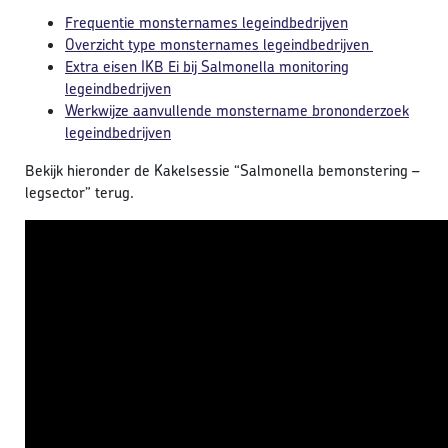
Frequentie monsternames legeindbedrijven
Overzicht type monsternames legeindbedrijven
Extra eisen IKB Ei bij Salmonella monitoring
legeindbedrijven
Werkwijze aanvullende monstername brononderzoek
legeindbedrijven
Bekijk hieronder de Kakelsessie “Salmonella bemonstering –
legsector” terug.