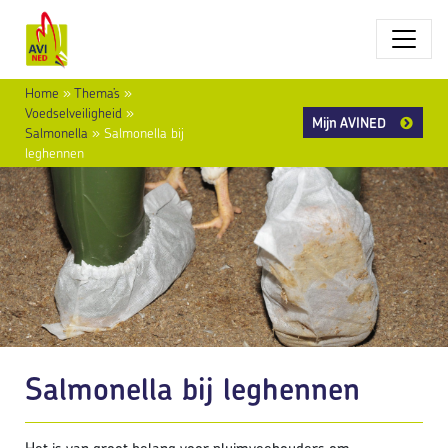
Home
»
Thema’s
»
Voedselveiligheid
»
Mijn AVINED
Salmonella
»
Salmonella bij
leghennen
Salmonella bij leghennen