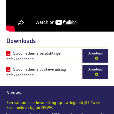
Downloads
Stroomschema verplichtingen
Download
opfok leghennen
Stroomschema positieve uitslag
Download
opfok leghennen
Nieuws
Een salmonella-besmetting op uw legbedrijf? Twee
keer melden bij de NVWA.