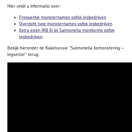
Hier vindt u informatie over:
Frequentie monsternames opfok legbedrijven
Overzicht type monsternames opfok legbedrijven
Extra eisen IKB Ei bij Salmonella monitoring opfok
legbedrijven
Bekijk hieronder de Kakelsessie “Salmonella bemonstering –
legsector” terug.