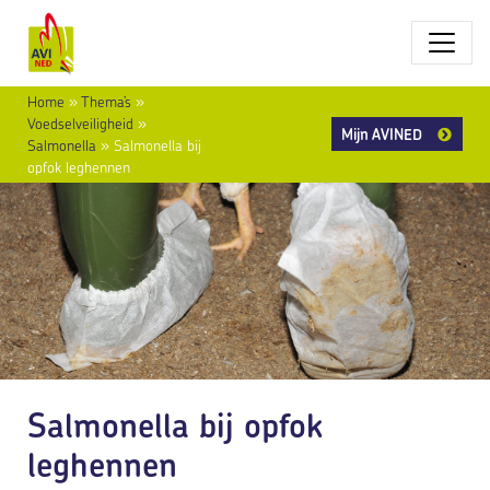
Home
»
Thema’s
»
Voedselveiligheid
»
Mijn AVINED
Salmonella
»
Salmonella bij
opfok leghennen
Salmonella bij opfok
leghennen