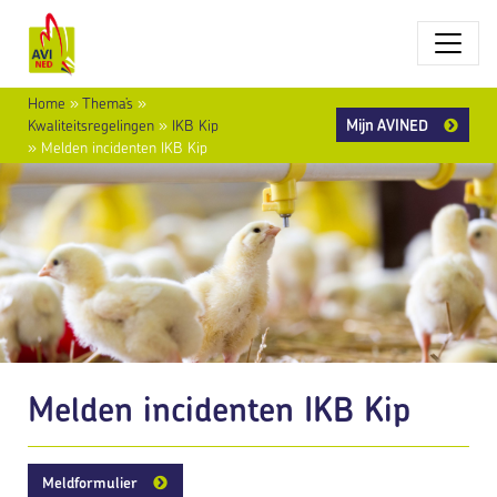
Home
»
Thema’s
»
Mijn AVINED
Kwaliteitsregelingen
»
IKB Kip
»
Melden incidenten IKB Kip
Melden incidenten IKB Kip
Meldformulier