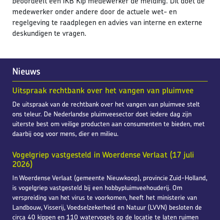
beoordeelt een IKB Kip medewerker de melding. Dit doet de
medewerker onder andere door de actuele wet- en
regelgeving te raadplegen en advies van interne en externe
deskundigen te vragen.
Nieuws
Uitspraak rechtbank over het vangen van pluimvee
De uitspraak van de rechtbank over het vangen van pluimvee stelt
ons teleur. De Nederlandse pluimveesector doet iedere dag zijn
uiterste best om veilige producten aan consumenten te bieden, met
daarbij oog voor mens, dier en milieu.
Vogelgriep vastgesteld in Woerdense Verlaat (17 juli
2026)
In Woerdense Verlaat (gemeente Nieuwkoop), provincie Zuid-Holland,
is vogelgriep vastgesteld bij een hobbypluimveehouderij. Om
verspreiding van het virus te voorkomen, heeft het ministerie van
Landbouw, Visserij, Voedselzekerheid en Natuur (LVVN) besloten de
circa 40 kippen en 110 watervogels op de locatie te laten ruimen