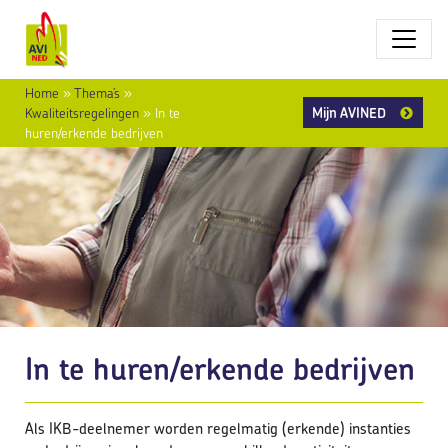
Home
»
Thema’s
»
Mijn AVINED
Kwaliteitsregelingen
»
In te
huren/erkende bedrijven
In te huren/erkende bedrijven
Als IKB-deelnemer worden regelmatig (erkende) instanties