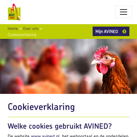
Home
»
Over ons
»
Mijn AVINED
Cookieverklaring
Cookieverklaring
Welke cookies gebruikt AVINED?
De website
www.avined.nl
, het webportaal en de onderdelen