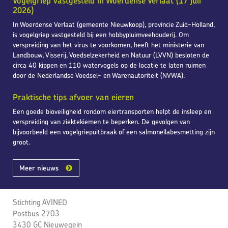
Vogelgriep vastgesteld in Woerdense Verlaat (17 juli
2026)
In Woerdense Verlaat (gemeente Nieuwkoop), provincie Zuid-Holland,
is vogelgriep vastgesteld bij een hobbypluimveehouderij. Om
verspreiding van het virus te voorkomen, heeft het ministerie van
Landbouw, Visserij, Voedselzekerheid en Natuur (LVVN) besloten de
circa 40 kippen en 110 watervogels op de locatie te laten ruimen
door de Nederlandse Voedsel- en Warenautoriteit (NVWA).
Praktische tips afvoer van eieren
Een goede bioveiligheid rondom eiertransporten helpt de insleep en
verspreiding van ziektekiemen te beperken. De gevolgen van
bijvoorbeeld een vogelgriepuitbraak of een salmonellabesmetting zijn
groot.
Meer nieuws
Stichting AVINED
Postbus 2703
3430 GC Nieuwegein