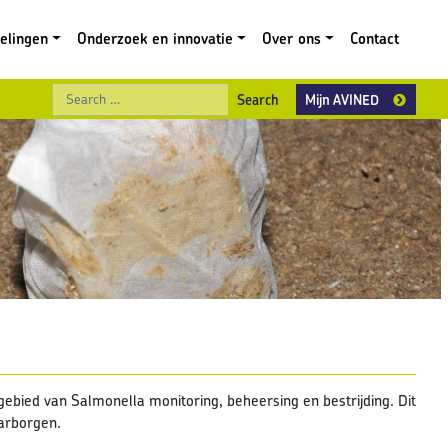
gelingen
Onderzoek en innovatie
Over ons
Contact
Search
Mijn AVINED
bied van Salmonella monitoring, beheersing en bestrijding. Dit
arborgen.