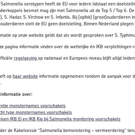
 Salmonella serotypen heeft de EU voor iedere lidstaat een doelstel
dierkoppels besmet mag zijn met Salmonella uit de Top 5 / Top 6. De To
, S. Hadar, S. Virchow en S. Infantis. Bij (opfok) (groot)ouderdieren 
)ouderdieren stelt de EU geen doelstelling. Binnen Nederland plegen w
rmatie op onze website geldt dat als wordt gesproken over S. Typhim
ze pagina informatie vinden over de wettelijke én IKB verplichtingen
fficiële
regelgeving
op nationaal en Europees niveau blijft altijd leiden
eft op
haar website
informatie opgenomen rondom de aanpak voor de a
.
 informatie over:
ntie monsternames voorschakels
cht type monsternames voorschakels
eisen IKB Ei en IKB Kip bij Salmonella monitoring voorschakels
nder de Kakelsessie “Salmonella bemonstering – vermeerdering” teru