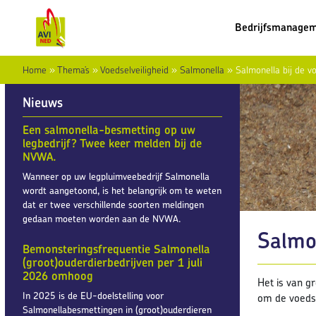
Bedrijfsmanage
Home
»
Thema’s
»
Voedselveiligheid
»
Salmonella
»
Salmonella bij de v
Nieuws
Een salmonella-besmetting op uw
legbedrijf? Twee keer melden bij de
NVWA.
Wanneer op uw legpluimveebedrijf Salmonella
wordt aangetoond, is het belangrijk om te weten
dat er twee verschillende soorten meldingen
gedaan moeten worden aan de NVWA.
Salmon
Bemonsteringsfrequentie Salmonella
(groot)ouderdierbedrijven per 1 juli
2026 omhoog
Het is van g
In 2025 is de EU-doelstelling voor
om de voedse
Salmonellabesmettingen in (groot)ouderdieren