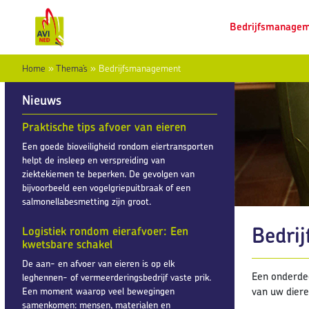
Bedrijfsmanage
Home
»
Thema’s
»
Bedrijfsmanagement
Nieuws
Praktische tips afvoer van eieren
Een goede bioveiligheid rondom eiertransporten
helpt de insleep en verspreiding van
ziektekiemen te beperken. De gevolgen van
bijvoorbeeld een vogelgriepuitbraak of een
salmonellabesmetting zijn groot.
Bedri
Logistiek rondom eierafvoer: Een
kwetsbare schakel
De aan- en afvoer van eieren is op elk
Een onderdee
leghennen- of vermeerderingsbedrijf vaste prik.
van uw diere
Een moment waarop veel bewegingen
samenkomen: mensen, materialen en