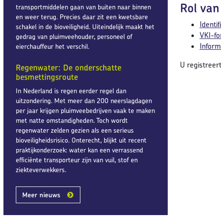
Rol van
transportmiddelen gaan van buiten naar binnen
en weer terug. Precies daar zit een kwetsbare
Identif
schakel in de bioveiligheid. Uiteindelijk maakt het
VKI-fo
gedrag van pluimveehouder, personeel of
Inform
eierchauffeur het verschil.
U registreer
Regenwater: De onderschatte
besmettingsroute
In Nederland is regen eerder regel dan
uitzondering. Met meer dan 200 neerslagdagen
per jaar krijgen pluimveebedrijven vaak te maken
met natte omstandigheden. Toch wordt
regenwater zelden gezien als een serieus
bioveiligheidsrisico. Onterecht, blijkt uit recent
praktijkonderzoek: water kan een verrassend
efficiënte transporteur zijn van vuil, stof en
ziekteverwekkers.
Meer nieuws