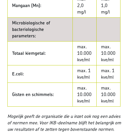
Mangaan (Mn):
2,0
1,0
mg/l
mg/l
Microbiologische of
bacteriologische
parameters:
max.
max.
Totaal kiemgetal:
10.000
10.000
kve/ml
kve/ml
max. 1
max. 1
E.coli:
kve/ml
kve/ml
max.
max.
Gisten en schimmels:
10.000
10.000
kve/ml
kve/ml
Mogelijk geeft de organisatie die u inzet ook nog een advies
of normen mee. Voor IKB-deelname blijft het belangrijk om
uw resultaten af te zetten tegen bovenstaande normen.