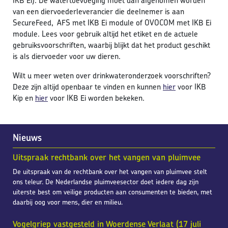
IKB Ei). De watertoevoeging moet dan afgenomen worden
van een diervoederleverancier die deelnemer is aan
SecureFeed, AFS met IKB Ei module of OVOCOM met IKB Ei
module. Lees voor gebruik altijd het etiket en de actuele
gebruiksvoorschriften, waarbij blijkt dat het product geschikt
is als diervoeder voor uw dieren.
Wilt u meer weten over drinkwateronderzoek voorschriften?
Deze zijn altijd openbaar te vinden en kunnen
hier
voor IKB
Kip en
hier
voor IKB Ei worden bekeken.
Nieuws
Uitspraak rechtbank over het vangen van pluimvee
De uitspraak van de rechtbank over het vangen van pluimvee stelt
ons teleur. De Nederlandse pluimveesector doet iedere dag zijn
uiterste best om veilige producten aan consumenten te bieden, met
daarbij oog voor mens, dier en milieu.
Vogelgriep vastgesteld in Woerdense Verlaat (17 juli