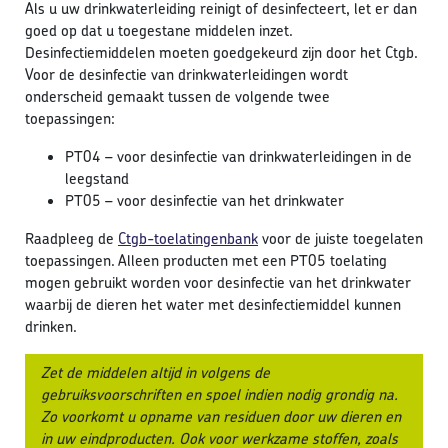
Als u uw drinkwaterleiding reinigt of desinfecteert, let er dan
goed op dat u toegestane middelen inzet.
Desinfectiemiddelen moeten goedgekeurd zijn door het Ctgb.
Voor de desinfectie van drinkwaterleidingen wordt
onderscheid gemaakt tussen de volgende twee
toepassingen:
PT04 – voor desinfectie van drinkwaterleidingen in de
leegstand
PT05 – voor desinfectie van het drinkwater
Raadpleeg de
Ctgb-toelatingenbank
voor de juiste toegelaten
toepassingen. Alleen producten met een PT05 toelating
mogen gebruikt worden voor desinfectie van het drinkwater
waarbij de dieren het water met desinfectiemiddel kunnen
drinken.
Zet de middelen altijd in volgens de
gebruiksvoorschriften en spoel indien nodig grondig na.
Zo voorkomt u opname van residuen door uw dieren en
in uw eindproducten. Ook voor werkzame stoffen, zoals