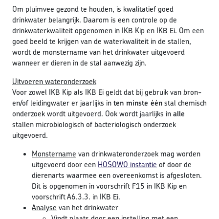
Om pluimvee gezond te houden, is kwalitatief goed
drinkwater belangrijk. Daarom is een controle op de
drinkwaterkwaliteit opgenomen in IKB Kip en IKB Ei. Om een
goed beeld te krijgen van de waterkwaliteit in de stallen,
wordt de monstername van het drinkwater uitgevoerd
wanneer er dieren in de stal aanwezig zijn.
Uitvoeren wateronderzoek
Voor zowel IKB Kip als IKB Ei geldt dat bij gebruik van bron-
en/of leidingwater er jaarlijks in
ten minste één
stal chemisch
onderzoek wordt uitgevoerd. Ook wordt jaarlijks in
alle
stallen microbiologisch of bacteriologisch onderzoek
uitgevoerd.
Monstername
van drinkwateronderzoek mag worden
uitgevoerd door een
HOSOWO instantie
of door de
dierenarts waarmee een overeenkomst is afgesloten.
Dit is opgenomen in voorschrift F15 in IKB Kip en
voorschrift A6.3.3. in IKB Ei.
Analyse
van het drinkwater
Vindt plaats door een instelling met een