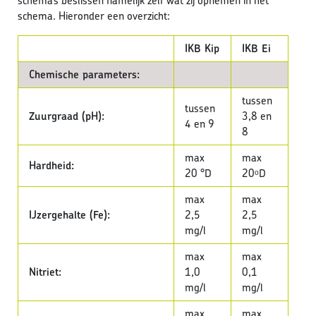
schema’s beslissen namelijk zelf wat zij opnemen in het
schema. Hieronder een overzicht:
IKB Kip
IKB Ei
Chemische parameters:
tussen
tussen
Zuurgraad (pH):
3,8 en
4 en 9
8
max
max
Hardheid:
20 °D
20ᵒD
max
max
IJzergehalte (Fe):
2,5
2,5
mg/l
mg/l
max
max
Nitriet:
1,0
0,1
mg/l
mg/l
max
max