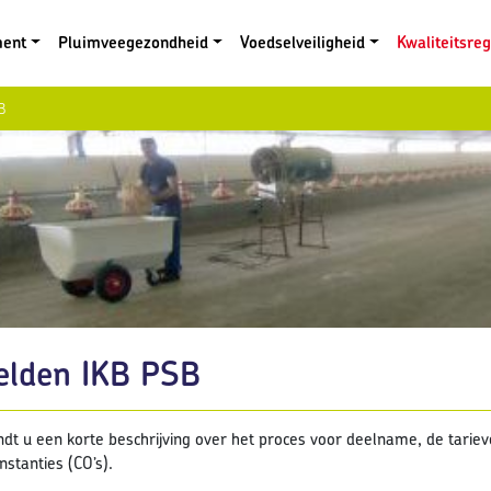
ment
Pluimveegezondheid
Voedselveiligheid
Kwaliteitsre
B
lden IKB PSB
ndt u een korte beschrijving over het proces voor deelname, de tarieve
nstanties (CO’s).