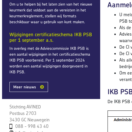
Aanmel
Om u te helpen bij het laten zien van het nieuwe
keurmerk dat voldoet aan de vereisten in het
U meld
keurmerkreglement, stellen wij formats
PSB to
beschikbaar waar u gebruik van kunt maken.
Als de
Advies
Wijzigingen certificatieschema IKB PSB
per 1 september a.s.
waarvo
De CI 
In overleg met de Adviescommissie IKB PSB is
De CI 
een aantal wijzigingen in het certificatieschema
Als al
IKB PSB voorbereid. Per 1 september 2024
worden een aantal wijzigingen doorgevoerd in
bedrijv
IKB PSB.
Om een
verant
Meer nieuws
IKB PSB
De IKB PSB c
Stichting AVINED
Postbus 2703
3430 GC Nieuwegein
088 - 998 43 40