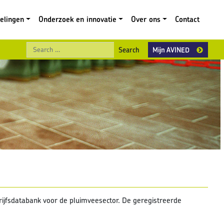
gelingen
Onderzoek en innovatie
Over ons
Contact
Search
Mijn AVINED
rijfsdatabank voor de pluimveesector. De geregistreerde