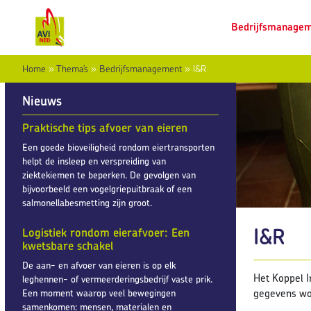
Bedrijfsmanage
Home
»
Thema’s
»
Bedrijfsmanagement
»
I&R
Nieuws
Praktische tips afvoer van eieren
Een goede bioveiligheid rondom eiertransporten
helpt de insleep en verspreiding van
ziektekiemen te beperken. De gevolgen van
bijvoorbeeld een vogelgriepuitbraak of een
salmonellabesmetting zijn groot.
I&R
Logistiek rondom eierafvoer: Een
kwetsbare schakel
De aan- en afvoer van eieren is op elk
Het Koppel I
leghennen- of vermeerderingsbedrijf vaste prik.
gegevens wo
Een moment waarop veel bewegingen
samenkomen: mensen, materialen en