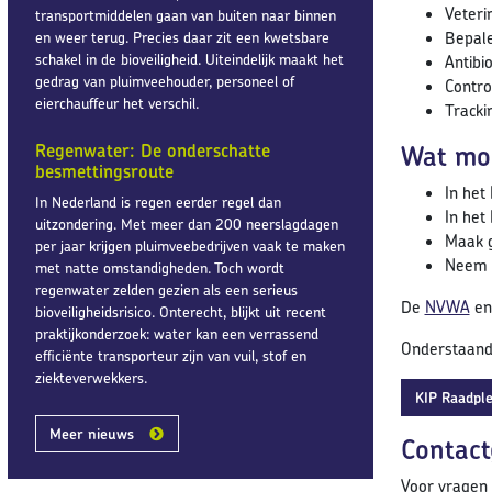
Veteri
transportmiddelen gaan van buiten naar binnen
Bepale
en weer terug. Precies daar zit een kwetsbare
schakel in de bioveiligheid. Uiteindelijk maakt het
Antibio
gedrag van pluimveehouder, personeel of
Contro
eierchauffeur het verschil.
Tracki
Regenwater: De onderschatte
Wat mo
besmettingsroute
In het
In Nederland is regen eerder regel dan
In het
uitzondering. Met meer dan 200 neerslagdagen
Maak g
per jaar krijgen pluimveebedrijven vaak te maken
Neem c
met natte omstandigheden. Toch wordt
regenwater zelden gezien als een serieus
De
NVWA
e
bioveiligheidsrisico. Onterecht, blijkt uit recent
praktijkonderzoek: water kan een verrassend
Onderstaande
efficiënte transporteur zijn van vuil, stof en
ziekteverwekkers.
KIP Raadpl
Meer nieuws
Contac
Voor vragen 