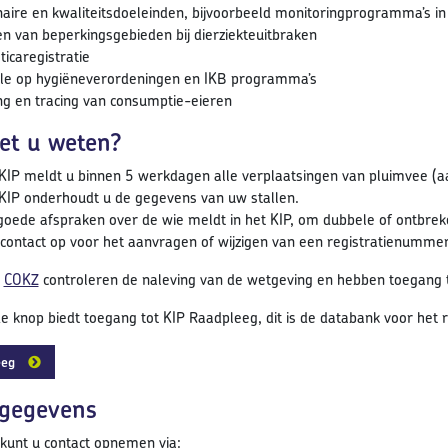
naire en kwaliteitsdoeleinden, bijvoorbeeld monitoringprogramma’s in
n van beperkingsgebieden bij dierziekteuitbraken
ticaregistratie
le op hygiëneverordeningen en IKB programma’s
ng en tracing van consumptie-eieren
et u weten?
 KIP meldt u binnen 5 werkdagen alle verplaatsingen van pluimvee (a
 KIP onderhoudt u de gegevens van uw stallen.
oede afspraken over de wie meldt in het KIP, om dubbele of ontbre
ontact op voor het aanvragen of wijzigen van een registratienumme
n
COKZ
controleren de naleving van de wetgeving en hebben toegang t
 knop biedt toegang tot KIP Raadpleeg, dit is de databank voor het 
eeg
tgegevens
kunt u contact opnemen via: