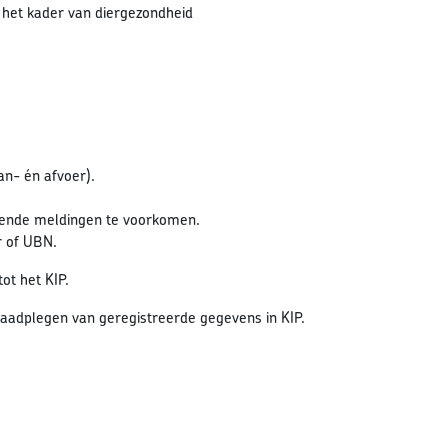
 het kader van diergezondheid
an- én afvoer).
kende meldingen te voorkomen.
r of UBN.
ot het KIP.
raadplegen van geregistreerde gegevens in KIP.