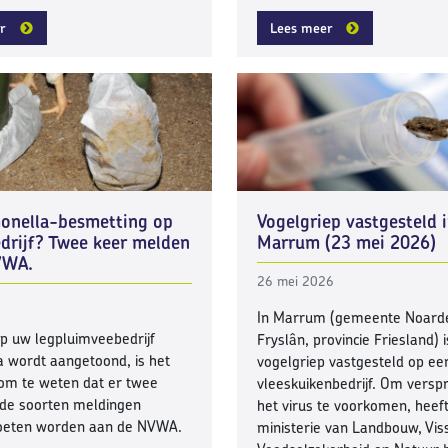
r
Lees meer
onella-besmetting op
Vogelgriep vastgesteld 
drijf? Twee keer melden
Marrum (23 mei 2026)
NVWA.
26 mei 2026
In Marrum (gemeente Noard
p uw legpluimveebedrijf
Fryslân, provincie Friesland) i
 wordt aangetoond, is het
vogelgriep vastgesteld op ee
 om te weten dat er twee
vleeskuikenbedrijf. Om verspr
nde soorten meldingen
het virus te voorkomen, heeft
eten worden aan de NVWA.
ministerie van Landbouw, Viss