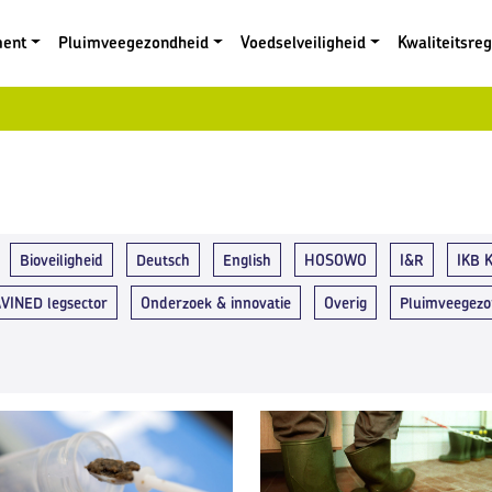
ment
Pluimveegezondheid
Voedselveiligheid
Kwaliteitsre
Bioveiligheid
Deutsch
English
HOSOWO
I&R
IKB K
AVINED legsector
Onderzoek & innovatie
Overig
Pluimveegezo