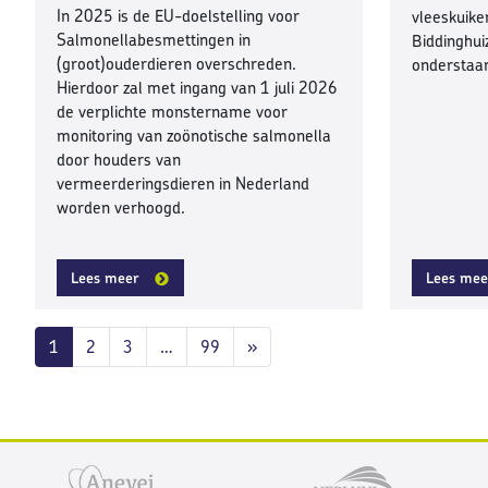
In 2025 is de EU-doelstelling voor
vleeskuike
Salmonellabesmettingen in
Biddinghui
(groot)ouderdieren overschreden.
onderstaa
Hierdoor zal met ingang van 1 juli 2026
de verplichte monstername voor
monitoring van zoönotische salmonella
door houders van
vermeerderingsdieren in Nederland
worden verhoogd.
Lees meer
Lees mee
Berichten navigatie
1
2
3
…
99
»