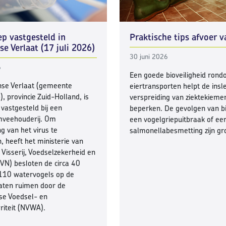
Praktische tips afvoer v
ep vastgesteld in
e Verlaat (17 juli 2026)
30 juni 2026
6
Een goede bioveiligheid ron
nse Verlaat (gemeente
eiertransporten helpt de insl
, provincie Zuid-Holland, is
verspreiding van ziektekieme
 vastgesteld bij een
beperken. De gevolgen van b
mveehouderij. Om
een vogelgriepuitbraak of ee
ng van het virus te
salmonellabesmetting zijn gr
 heeft het ministerie van
Visserij, Voedselzekerheid en
VN) besloten de circa 40
 110 watervogels op de
 laten ruimen door de
se Voedsel- en
iteit (NVWA).