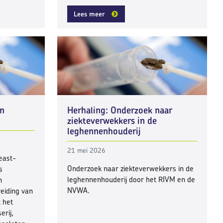
Lees meer
in
Herhaling: Onderzoek naar
ziekteverwekkers in de
leghennenhouderij
21 mei 2026
east-
Onderzoek naar ziekteverwekkers in de
s
leghennenhouderij door het RIVM en de
n
NVWA.
eiding van
 het
erij,