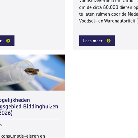
Voedselzekerheid en Natuur 
om de circa 80.000 dieren op
te laten ruimen door de Ned
Voedsel- en Warenautoriteit
r
Lees meer
ogelijkheden
gsgebied Biddinghuizen
2026)
26
 consumptie-eieren en