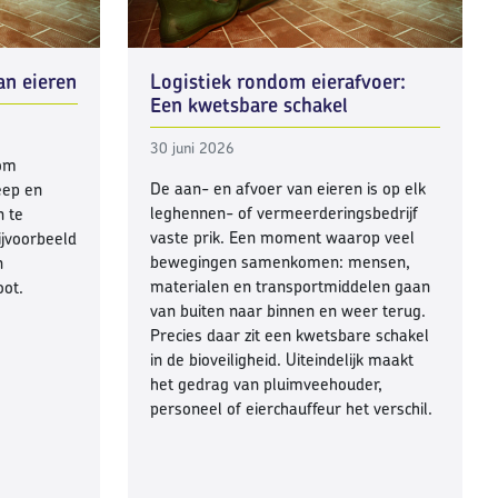
an eieren
Logistiek rondom eierafvoer:
Een kwetsbare schakel
30 juni 2026
dom
De aan- en afvoer van eieren is op elk
eep en
leghennen- of vermeerderingsbedrijf
n te
vaste prik. Een moment waarop veel
ijvoorbeeld
bewegingen samenkomen: mensen,
n
materialen en transportmiddelen gaan
oot.
van buiten naar binnen en weer terug.
Precies daar zit een kwetsbare schakel
in de bioveiligheid. Uiteindelijk maakt
het gedrag van pluimveehouder,
personeel of eierchauffeur het verschil.