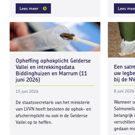
Lees meer
Lees mee
Opheffing ophokplicht Gelderse
Een salm
Vallei en intrekkingsdata
uw legbe
Biddinghuizen en Marrum (11
bij de 
juni 2026)
8 juni 2026
15 juni 2026
Wanneer o
De staatssecretaris van het ministerie
Salmonella
van LVVN heeft besloten de ophok- en
belangrijk
afschermplicht nu ook in de Gelderse
verschille
Vallei op te heffen.
gedaan mo