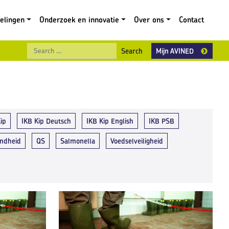
gelingen
Onderzoek en innovatie
Over ons
Contact
Search
Mijn AVINED
ip
IKB Kip Deutsch
IKB Kip English
IKB PSB
ndheid
QS
Salmonella
Voedselveiligheid