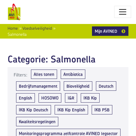
Home
»
Voedselveiligheid
»
Mijn AVINED
Salmonella
Categorie:
Salmonella
Alles tonen
Antibiotica
Filters:
Bedrijfsmanagement
Bioveiligheid
Deutsch
English
HOSOWO
I&R
IKB Kip
IKB Kip Deutsch
IKB Kip English
IKB PSB
Kwaliteitsregelingen
Monitoringsprogramma zelfcontrole AVINED legsector