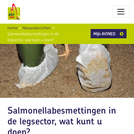
Home
»
Nieuwsberichten
»
Mijn AVINED
Salmonellabesmettingen in de
legsector, wat kunt u doen?
Salmonellabesmettingen in
de legsector, wat kunt u
doen?