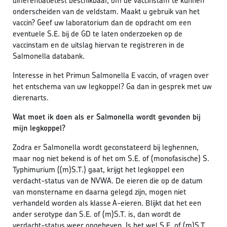
differentiatietest beschikbaar, om de vaccinstam te kunnen
onderscheiden van de veldstam. Maakt u gebruik van het
vaccin? Geef uw laboratorium dan de opdracht om een
eventuele S.E. bij de GD te laten onderzoeken op de
vaccinstam en de uitslag hiervan te registreren in de
Salmonella databank.
Interesse in het Primun Salmonella E vaccin, of vragen over
het entschema van uw legkoppel? Ga dan in gesprek met uw
dierenarts.
Wat moet ik doen als er Salmonella wordt gevonden bij
mijn legkoppel?
Zodra er Salmonella wordt geconstateerd bij leghennen,
maar nog niet bekend is of het om S.E. of (monofasische) S.
Typhimurium ((m)S.T.) gaat, krijgt het legkoppel een
verdacht-status van de NVWA. De eieren die op de datum
van monstername en daarna gelegd zijn, mogen niet
verhandeld worden als klasse A-eieren. Blijkt dat het een
ander serotype dan S.E. of (m)S.T. is, dan wordt de
verdacht-status weer opgeheven. Is het wel S.E. of (m)S.T.,