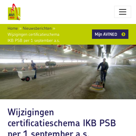
Home
»
Nieuwsberichten
»
Mijn AVINED
Wijzigingen certificatieschema
IKB PSB per 1 september a.s.
Wijzigingen
certificatieschema IKB PSB
per 1 september a.s.