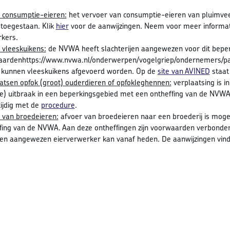
 consumptie-eieren:
het vervoer van consumptie-eieren van pluimveeb
toegestaan. Klik
hier
voor de aanwijzingen. Neem voor meer informat
kers.
 vleeskuikens:
de NVWA heeft slachterijen aangewezen voor dit bepe
ardenhttps://www.nvwa.nl/onderwerpen/vogelgriep/ondernemers/pak
kunnen vleeskuikens afgevoerd worden. Op de
site van AVINED
staat
atsen opfok (groot) ouderdieren of opfokleghennen:
verplaatsing is i
te) uitbraak in een beperkingsgebied met een ontheffing van de NVWA
tijdig met de
procedure
.
 van broedeieren:
afvoer van broedeieren naar een broederij is mogel
fing van de NVWA. Aan deze ontheffingen zijn voorwaarden verbonden.
en aangewezen eierverwerker kan vanaf heden. De aanwijzingen vin