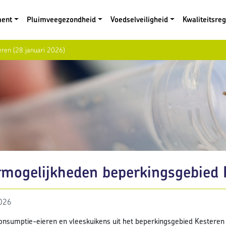
ment
Pluimveegezondheid
Voedselveiligheid
Kwaliteitsre
eren (28 januari 2026)
rmogelijkheden beperkingsgebied 
2026
onsumptie-eieren en vleeskuikens uit het beperkingsgebied Kestere