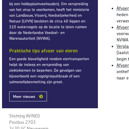
bij een hobbypluimveehouderij. Om verspreiding
Afvoer
van het virus te voorkomen, heeft het ministerie
heden 
van Landbouw, Visserij, Voedselzekerheid en
verwer
Natuur (LVVN) besloten de circa 40 kippen en
110 watervogels op de locatie te laten ruimen
Afvoer
door de Nederlandse Voedsel- en
voorwa
Warenautoriteit (NVWA).
NVWA 
Verpla
Praktische tips afvoer van eieren
(laats
begin 
Een goede bioveiligheid rondom eiertransporten
helpt de insleep en verspreiding van
Afvoer
ziektekiemen te beperken. De gevolgen van
onthef
bijvoorbeeld een vogelgriepuitbraak of een
naar e
salmonellabesmetting zijn groot.
Meer nieuws
Stichting AVINED
Postbus 2703
3430 GC Nieuwegein