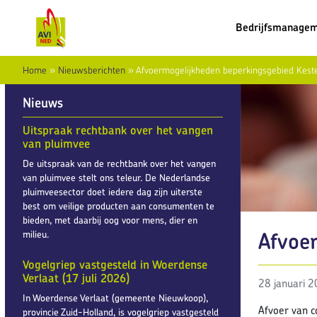
Bedrijfsmanage
Home
»
Nieuwsberichten
»
Afvoermogelijkheden beperkingsgebied Kest
Nieuws
Uitspraak rechtbank over het vangen
van pluimvee
De uitspraak van de rechtbank over het vangen
van pluimvee stelt ons teleur. De Nederlandse
pluimveesector doet iedere dag zijn uiterste
best om veilige producten aan consumenten te
bieden, met daarbij oog voor mens, dier en
Afvoe
milieu.
Vogelgriep vastgesteld in Woerdense
Verlaat (17 juli 2026)
28 januari 
In Woerdense Verlaat (gemeente Nieuwkoop),
Afvoer van c
provincie Zuid-Holland, is vogelgriep vastgesteld