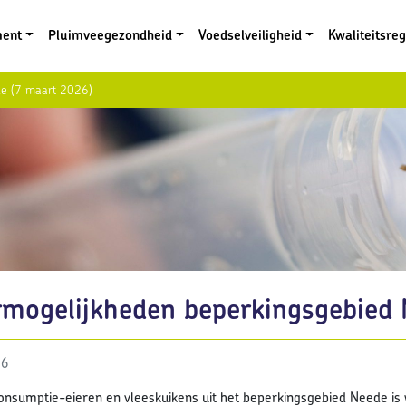
ment
Pluimveegezondheid
Voedselveiligheid
Kwaliteitsre
de (7 maart 2026)
rmogelijkheden beperkingsgebied
26
onsumptie-eieren en vleeskuikens uit het beperkingsgebied Neede i