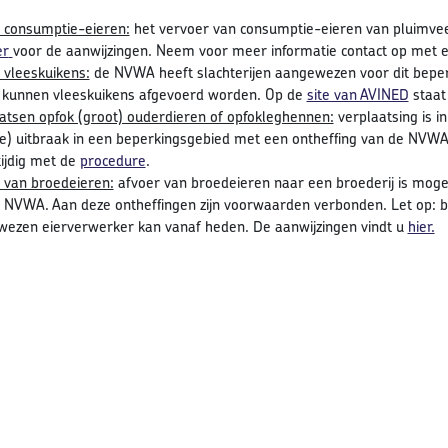
 consumptie-eieren:
het vervoer van consumptie-eieren van pluimveeb
er
voor de aanwijzingen. Neem voor meer informatie contact op met 
 vleeskuikens:
de NVWA heeft slachterijen aangewezen voor dit bepe
kunnen vleeskuikens afgevoerd worden. Op de
site van AVINED
staat
atsen opfok (groot) ouderdieren of opfokleghennen:
verplaatsing is i
te) uitbraak in een beperkingsgebied met een ontheffing van de NVWA
tijdig met de
procedure
.
 van broedeieren:
afvoer van broedeieren naar een broederij is mogel
 NVWA. Aan deze ontheffingen zijn voorwaarden verbonden. Let op: b
ezen eierverwerker kan vanaf heden. De aanwijzingen vindt u
hier.