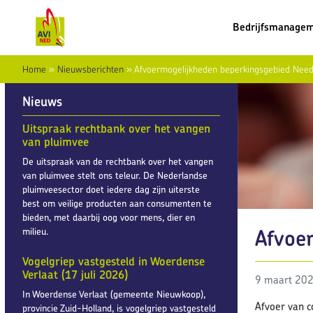
Bedrijfsmanage
Home
»
Nieuwsberichten
»
Afvoermogelijkheden beperkingsgebied Nee
Nieuws
Uitspraak rechtbank over het vangen
van pluimvee
De uitspraak van de rechtbank over het vangen
van pluimvee stelt ons teleur. De Nederlandse
pluimveesector doet iedere dag zijn uiterste
best om veilige producten aan consumenten te
bieden, met daarbij oog voor mens, dier en
Afvoe
milieu.
Vogelgriep vastgesteld in Woerdense
Verlaat (17 juli 2026)
9 maart 20
In Woerdense Verlaat (gemeente Nieuwkoop),
Afvoer van c
provincie Zuid-Holland, is vogelgriep vastgesteld