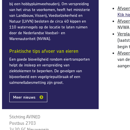
bij een hobbypluimveehouderij. Om verspreiding
Afvoer
van het virus te voorkomen, heeft het ministerie
Klik hi
van Landbouw, Visserij, Voedselzekerheid en
Afvoer
Natuur (LVVN) besloten de circa 40 kippen en
110 watervogels op de locatie te laten ruimen
NVWA 
door de Nederlandse Voedsel- en
Verpla
Warenautoriteit (NVWA).
(laats
begin 
Praktische tips afvoer van eieren
Afvoer
van de
Een goede bioveiligheid rondom eiertransporten
helpt de insleep en verspreiding van
aangew
ziektekiemen te beperken. De gevolgen van
bijvoorbeeld een vogelgriepuitbraak of een
salmonellabesmetting zijn groot.
Meer nieuws
Stichting AVINED
Postbus 2703
3430 GC Nieuwegein