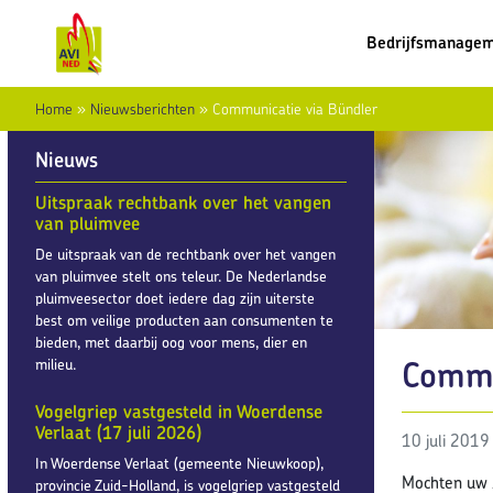
Bedrijfsmanage
Home
»
Nieuwsberichten
»
Communicatie via Bündler
Nieuws
Uitspraak rechtbank over het vangen
van pluimvee
De uitspraak van de rechtbank over het vangen
van pluimvee stelt ons teleur. De Nederlandse
pluimveesector doet iedere dag zijn uiterste
best om veilige producten aan consumenten te
bieden, met daarbij oog voor mens, dier en
Commu
milieu.
Vogelgriep vastgesteld in Woerdense
Verlaat (17 juli 2026)
10 juli 2019
In Woerdense Verlaat (gemeente Nieuwkoop),
Mochten uw b
provincie Zuid-Holland, is vogelgriep vastgesteld