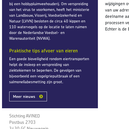
wijzigingen 
bij een hobbypluimveehouderij. Om verspreiding
van het virus te voorkomen, heeft het ministerie
van uw adres
van Landbouw, Visserij, Voedselzekerheid en
deelname aan
Natuur (LVVN) besloten de circa 40 kippen en
processen ve
110 watervogels op de locatie te laten ruimen
Echter is de
door de Nederlandse Voedsel- en
Warenautoriteit (NVWA).
Praktische tips afvoer van eieren
Een goede bioveiligheid rondom eiertransporten
helpt de insleep en verspreiding van
ziektekiemen te beperken. De gevolgen van
bijvoorbeeld een vogelgriepuitbraak of een
salmonellabesmetting zijn groot.
Meer nieuws
Stichting AVINED
Postbus 2703
3430 GC Nieuwegein