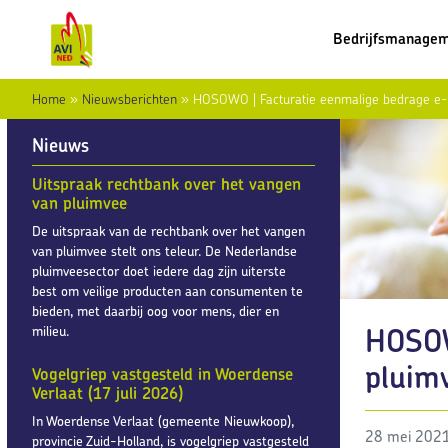
Bedrijfsmanage
Home
»
Nieuwsberichten
»
HOSOWO | Facturatie eenmalige bedrage e-l
Nieuws
Uitspraak rechtbank over het vangen
van pluimvee
De uitspraak van de rechtbank over het vangen
van pluimvee stelt ons teleur. De Nederlandse
pluimveesector doet iedere dag zijn uiterste
best om veilige producten aan consumenten te
bieden, met daarbij oog voor mens, dier en
HOSOW
milieu.
pluimv
Vogelgriep vastgesteld in Woerdense
Verlaat (17 juli 2026)
In Woerdense Verlaat (gemeente Nieuwkoop),
28 mei 202
provincie Zuid-Holland, is vogelgriep vastgesteld