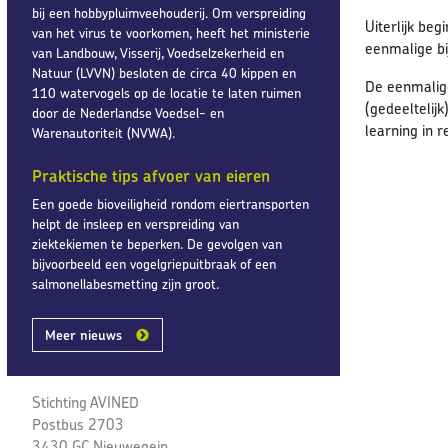
bij een hobbypluimveehouderij. Om verspreiding
Uiterlijk be
van het virus te voorkomen, heeft het ministerie
eenmalige b
van Landbouw, Visserij, Voedselzekerheid en
Natuur (LVVN) besloten de circa 40 kippen en
De eenmalige
110 watervogels op de locatie te laten ruimen
(gedeeltelij
door de Nederlandse Voedsel- en
learning in 
Warenautoriteit (NVWA).
Praktische tips afvoer van eieren
Een goede bioveiligheid rondom eiertransporten
helpt de insleep en verspreiding van
ziektekiemen te beperken. De gevolgen van
bijvoorbeeld een vogelgriepuitbraak of een
salmonellabesmetting zijn groot.
Meer nieuws
Stichting AVINED
Postbus 2703
3430 GC Nieuwegein