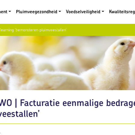
ment
Pluimveegezondheid
Voedselveiligheid
Kwaliteitsre
earning ‘bemonsteren pluimveestallen’
O | Facturatie eenmalige bedrage
eestallen’
1