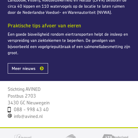
Landbouw, Visserij, Voedselzekerheid en Natuur (LVVN) besloten de
circa 40 kippen en 110 watervogels op de locatie te laten ruimen
door de Nederlandse Voedsel- en Warenautoriteit (NVWA).
Praktische tips afvoer van eieren
Een goede bioveiligheid rondom eiertransporten helpt de insleep en
verspreiding van ziektekiemen te beperken. De gevolgen van
bijvoorbeeld een vogelgriepuitbraak of een salmonellabesmetting zijn
groot.
Meer nieuws
Stichting AVINED
Postbus 2703
3430 GC Nieuwegein
088 - 998 43 40
info@avined.nl