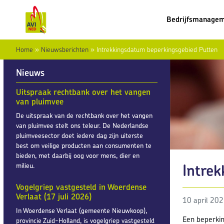
Bedrijfsmanage
Home
»
Nieuwsberichten
»
Intrekkingsdatum beperkingsgebied Putten
Nieuws
Uitspraak rechtbank over het vangen
van pluimvee
De uitspraak van de rechtbank over het vangen
van pluimvee stelt ons teleur. De Nederlandse
pluimveesector doet iedere dag zijn uiterste
best om veilige producten aan consumenten te
bieden, met daarbij oog voor mens, dier en
Intre
milieu.
Vogelgriep vastgesteld in Woerdense
Verlaat (17 juli 2026)
10 april 20
In Woerdense Verlaat (gemeente Nieuwkoop),
Een beperkin
provincie Zuid-Holland, is vogelgriep vastgesteld