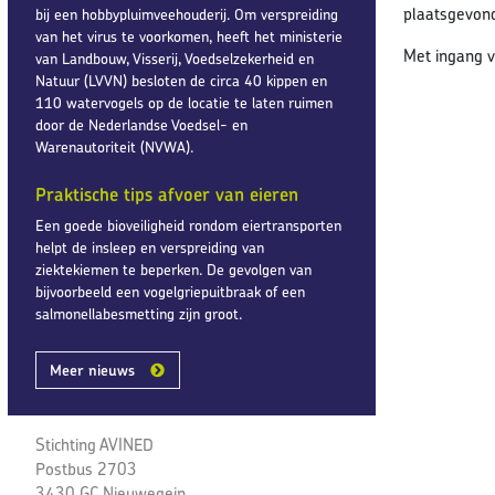
plaatsgevond
bij een hobbypluimveehouderij. Om verspreiding
van het virus te voorkomen, heeft het ministerie
Met ingang 
van Landbouw, Visserij, Voedselzekerheid en
Natuur (LVVN) besloten de circa 40 kippen en
110 watervogels op de locatie te laten ruimen
door de Nederlandse Voedsel- en
Warenautoriteit (NVWA).
Praktische tips afvoer van eieren
Een goede bioveiligheid rondom eiertransporten
helpt de insleep en verspreiding van
ziektekiemen te beperken. De gevolgen van
bijvoorbeeld een vogelgriepuitbraak of een
salmonellabesmetting zijn groot.
Meer nieuws
Stichting AVINED
Postbus 2703
3430 GC Nieuwegein