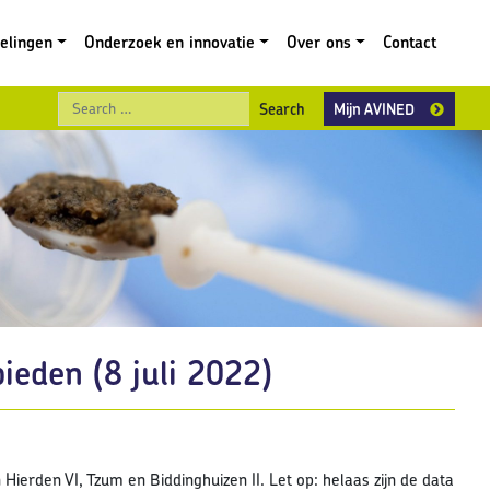
gelingen
Onderzoek en innovatie
Over ons
Contact
Search
Mijn AVINED
ieden (8 juli 2022)
ierden VI, Tzum en Biddinghuizen II. Let op: helaas zijn de data