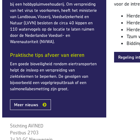
voor de intr
bij een hobbypluimveehouderij. Om verspreiding
van het virus te voorkomen, heeft het ministerie
Hierde
van Landbouw, Visserij, Voedselzekerheid en
Hierde
Natuur (LVVN) besloten de circa 40 kippen en
110 watervogels op de locatie te laten ruimen
Hierde
door de Nederlandse Voedsel- en
Tzum w
Warenautoriteit (NVWA).
Biddin
Praktische tips afvoer van eieren
Regeling in
Een goede bioveiligheid rondom eiertransporten
helpt de insleep en verspreiding van
ziektekiemen te beperken. De gevolgen van
bijvoorbeeld een vogelgriepuitbraak of een
salmonellabesmetting zijn groot.
Meer nieuws
Stichting AVINED
Postbus 2703
3430 GC Nieuwegein