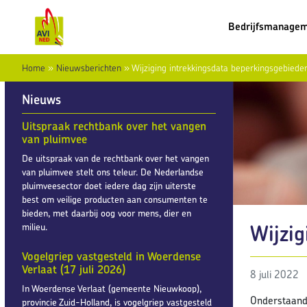
Bedrijfsmanage
Home
»
Nieuwsberichten
»
Wijziging intrekkingsdata beperkingsgebieden
Nieuws
Uitspraak rechtbank over het vangen
van pluimvee
De uitspraak van de rechtbank over het vangen
van pluimvee stelt ons teleur. De Nederlandse
pluimveesector doet iedere dag zijn uiterste
best om veilige producten aan consumenten te
bieden, met daarbij oog voor mens, dier en
Wijzig
milieu.
Vogelgriep vastgesteld in Woerdense
Verlaat (17 juli 2026)
8 juli 2022
In Woerdense Verlaat (gemeente Nieuwkoop),
Onderstaand 
provincie Zuid-Holland, is vogelgriep vastgesteld