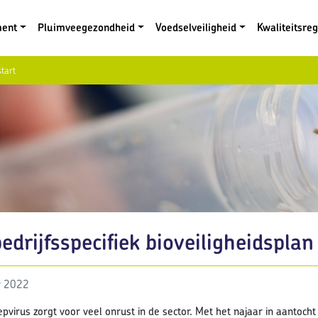
ment
Pluimveegezondheid
Voedselveiligheid
Kwaliteitsre
start
bedrijfsspecifiek bioveiligheidsplan
r 2022
epvirus zorgt voor veel onrust in de sector. Met het najaar in aantoch