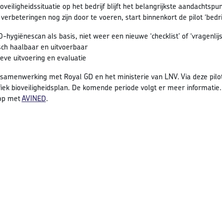
veiligheidssituatie op het bedrijf blijft het belangrijkste aandachtsp
 verbeteringen nog zijn door te voeren, start binnenkort de pilot ‘bedri
-hygiënescan als basis, niet weer een nieuwe ‘checklist’ of ‘vragenlijs
sch haalbaar en uitvoerbaar
ieve uitvoering en evaluatie
in samenwerking met Royal GD en het ministerie van LNV. Via deze pil
ifiek bioveiligheidsplan. De komende periode volgt er meer informati
 op met
AVINED
.