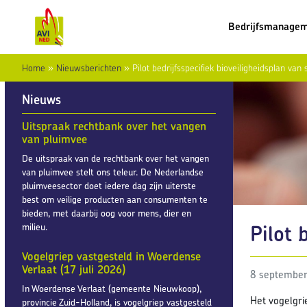
Bedrijfsmanage
Home
»
Nieuwsberichten
»
Pilot bedrijfsspecifiek bioveiligheidsplan van 
Nieuws
Uitspraak rechtbank over het vangen
van pluimvee
De uitspraak van de rechtbank over het vangen
van pluimvee stelt ons teleur. De Nederlandse
pluimveesector doet iedere dag zijn uiterste
best om veilige producten aan consumenten te
bieden, met daarbij oog voor mens, dier en
Pilot 
milieu.
Vogelgriep vastgesteld in Woerdense
Verlaat (17 juli 2026)
8 septembe
In Woerdense Verlaat (gemeente Nieuwkoop),
Het vogelgri
provincie Zuid-Holland, is vogelgriep vastgesteld