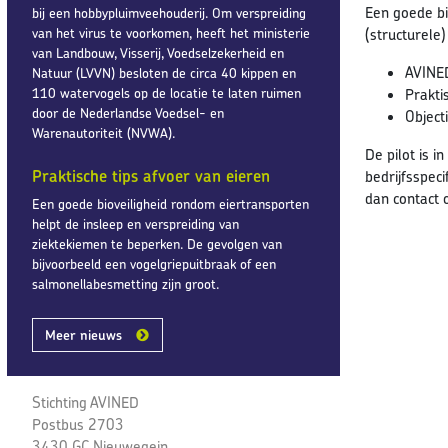
Een goede bio
bij een hobbypluimveehouderij. Om verspreiding
van het virus te voorkomen, heeft het ministerie
(structurele)
van Landbouw, Visserij, Voedselzekerheid en
AVINED
Natuur (LVVN) besloten de circa 40 kippen en
110 watervogels op de locatie te laten ruimen
Prakti
door de Nederlandse Voedsel- en
Object
Warenautoriteit (NVWA).
De pilot is 
Praktische tips afvoer van eieren
bedrijfsspec
dan contact
Een goede bioveiligheid rondom eiertransporten
helpt de insleep en verspreiding van
ziektekiemen te beperken. De gevolgen van
bijvoorbeeld een vogelgriepuitbraak of een
salmonellabesmetting zijn groot.
Meer nieuws
Stichting AVINED
Postbus 2703
3430 GC Nieuwegein