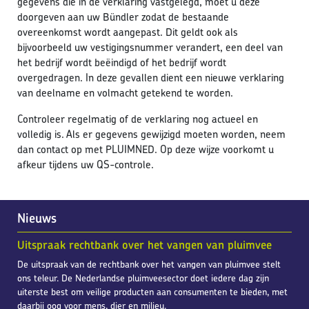
gegevens die in de verklaring vastgelegd, moet u deze
doorgeven aan uw Bündler zodat de bestaande
overeenkomst wordt aangepast. Dit geldt ook als
bijvoorbeeld uw vestigingsnummer verandert, een deel van
het bedrijf wordt beëindigd of het bedrijf wordt
overgedragen. In deze gevallen dient een nieuwe verklaring
van deelname en volmacht getekend te worden.
Controleer regelmatig of de verklaring nog actueel en
volledig is. Als er gegevens gewijzigd moeten worden, neem
dan contact op met PLUIMNED. Op deze wijze voorkomt u
afkeur tijdens uw QS-controle.
Nieuws
Uitspraak rechtbank over het vangen van pluimvee
De uitspraak van de rechtbank over het vangen van pluimvee stelt
ons teleur. De Nederlandse pluimveesector doet iedere dag zijn
uiterste best om veilige producten aan consumenten te bieden, met
daarbij oog voor mens, dier en milieu.