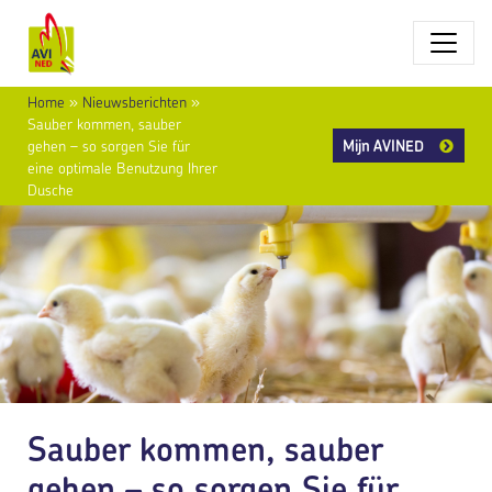
Home
»
Nieuwsberichten
»
Sauber kommen, sauber
Mijn AVINED
gehen – so sorgen Sie für
eine optimale Benutzung Ihrer
Dusche
Sauber kommen, sauber
gehen – so sorgen Sie für