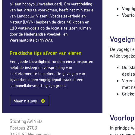
bij een hobbypluimveehouderij. Om verspreiding
Vogelg
van het virus te voorkomen, heeft het ministerie
Voorlo
van Landbouw, Visserij, Voedselzekerheid en
Natuur (LVVN) besloten de circa 40 kippen en
110 watervogels op de locatie te laten ruimen
door de Nederlandse Voedsel- en
Vogelgr
Warenautoriteit (NVWA).
De vogelgrie
Praktische tips afvoer van eieren
wilde vogels
Een goede bioveiligheid rondom eiertransporten
Duitsl
helpt de insleep en verspreiding van
ziektekiemen te beperken. De gevolgen van
deelst
bijvoorbeeld een vogelgriepuitbraak of een
Vereni
salmonellabesmetting zijn groot.
met na
Grieke
Meer nieuws
Voorlop
Stichting AVINED
Postbus 2703
In principe 
3430 GC Nieuwegein
plaatsgevond