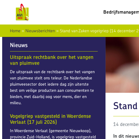
Bedrijfsmanage
Home
»
Nieuwsberichten
»
Stand van Zaken vogelgriep (14 december 
Nieuws
Uitspraak rechtbank over het vangen
van pluimvee
De uitspraak van de rechtbank over het vangen
van pluimvee stelt ons teleur. De Nederlandse
pluimveesector doet iedere dag zijn uiterste
best om veilige producten aan consumenten te
bieden, met daarbij oog voor mens, dier en
Stand
milieu.
Vogelgriep vastgesteld in Woerdense
Verlaat (17 juli 2026)
14 decembe
In Woerdense Verlaat (gemeente Nieuwkoop),
In dit nieuw
provincie Zuid-Holland, is vogelgriep vastgesteld