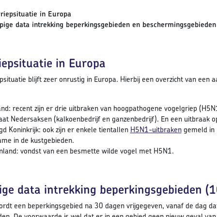
riepsituatie in Europa
pige data intrekking beperkingsgebieden en beschermingsgebieden
iepsituatie in Europa
psituatie blijft zeer onrustig in Europa. Hierbij een overzicht van ee
:
and: recent zijn er drie uitbraken van hoogpathogene vogelgriep (H5N1
aat Nedersaksen (kalkoenbedrijf en ganzenbedrijf). En een uitbraak o
gd Koninkrijk: ook zijn er enkele tientallen
H5N1-uitbraken
gemeld in h
me in de kustgebieden.
nland: vondst van een besmette wilde vogel met H5N1.
ige data intrekking beperkingsgebieden (
wordt een beperkingsgebied na 30 dagen vrijgegeven, vanaf de dag da
en. De voorwaarde is wel dat er in een gebied geen nieuw geval van