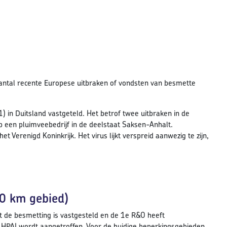
n aantal recente Europese uitbraken of vondsten van besmette
) in Duitsland vastgeteld. Het betrof twee uitbraken in de
p een pluimveebedrijf in de deelstaat Saksen-Anhalt.
et Verenigd Koninkrijk. Het virus lijkt verspreid aanwezig te zijn,
10 km gebied)
t de besmetting is vastgesteld en de 1e R&O heeft
 HPAI wordt aangetroffen. Voor de huidige beperkingsgebieden