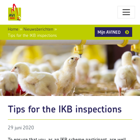
Home
»
Nieuwsberichten
»
Mijn AVINED
Tips for the IKB inspections
Tips for the IKB inspections
29 juni 2020
To ensure that you, as an IKB scheme participant, are well