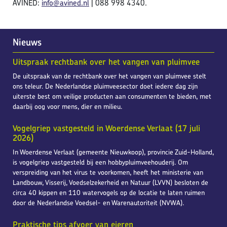
AVINED:
info@avined.nl
| 088 998 4340.
Nieuws
Uitspraak rechtbank over het vangen van pluimvee
De uitspraak van de rechtbank over het vangen van pluimvee stelt
ons teleur. De Nederlandse pluimveesector doet iedere dag zijn
uiterste best om veilige producten aan consumenten te bieden, met
daarbij oog voor mens, dier en milieu.
Vogelgriep vastgesteld in Woerdense Verlaat (17 juli
2026)
In Woerdense Verlaat (gemeente Nieuwkoop), provincie Zuid-Holland,
is vogelgriep vastgesteld bij een hobbypluimveehouderij. Om
verspreiding van het virus te voorkomen, heeft het ministerie van
Landbouw, Visserij, Voedselzekerheid en Natuur (LVVN) besloten de
circa 40 kippen en 110 watervogels op de locatie te laten ruimen
door de Nederlandse Voedsel- en Warenautoriteit (NVWA).
Praktische tips afvoer van eieren