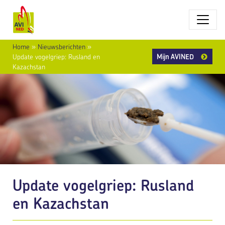
Home
»
Nieuwsberichten
»
Mijn AVINED
Update vogelgriep: Rusland en
Kazachstan
Update vogelgriep: Rusland
en Kazachstan