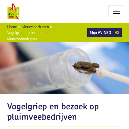
Home
»
Nieuwsberichten
»
Mijn AVINED
Vogelgriep en bezoek op
pluimveebedrijven
Vogelgriep en bezoek op
pluimveebedrijven