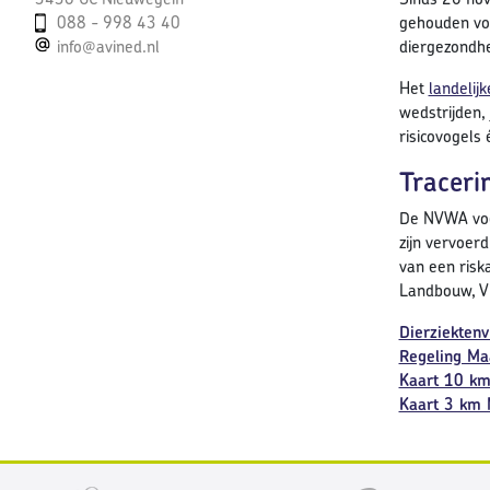
088 - 998 43 40
gehouden vog
info@avined.nl
diergezondhe
Het
landelij
wedstrijden,
risicovogels 
Traceri
De NVWA voer
zijn vervoer
van een risk
Landbouw, Vi
Dierziekten
Regeling Ma
Kaart 10 k
Kaart 3 km 