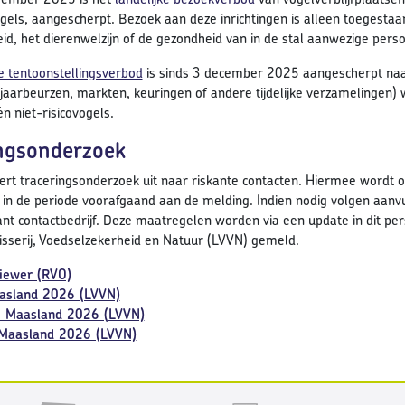
els, aangescherpt. Bezoek aan deze inrichtingen is alleen toegestaan
id, het dierenwelzijn of de gezondheid van in de stal aanwezige pers
ke tentoonstellingsverbod
is sinds 3 december 2025 aangescherpt naar
 jaarbeurzen, markten, keuringen of andere tijdelijke verzamelingen
én niet-risicovogels.
ngsonderzoek
t traceringsonderzoek uit naar riskante contacten. Hiermee wordt on
d in de periode voorafgaand aan de melding. Indien nodig volgen aan
ant contactbedrijf. Deze maatregelen worden via een update in dit per
sserij, Voedselzekerheid en Natuur (LVVN) gemeld.
viewer (RVO)
asland 2026 (LVVN)
m Maasland 2026 (LVVN)
Maasland 2026 (LVVN)