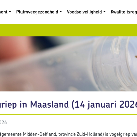
ment
Pluimveegezondheid
Voedselveiligheid
Kwaliteitsre
riep in Maasland (14 januari 202
2026
(gemeente Midden-Delfland, provincie Zuid-Holland) is vogelgriep va