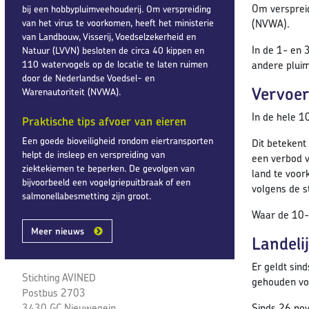
Om verspreid
bij een hobbypluimveehouderij. Om verspreiding
van het virus te voorkomen, heeft het ministerie
(NVWA).
van Landbouw, Visserij, Voedselzekerheid en
In de 1- en 
Natuur (LVVN) besloten de circa 40 kippen en
110 watervogels op de locatie te laten ruimen
andere pluim
door de Nederlandse Voedsel- en
Vervoer
Warenautoriteit (NVWA).
In de hele 1
Praktische tips afvoer van eieren
Een goede bioveiligheid rondom eiertransporten
Dit betekent
helpt de insleep en verspreiding van
een verbod v
ziektekiemen te beperken. De gevolgen van
land te voor
bijvoorbeeld een vogelgriepuitbraak of een
volgens de 
salmonellabesmetting zijn groot.
Waar de 10-k
Meer nieuws
Landeli
Er geldt sin
Stichting AVINED
gehouden vog
Postbus 2703
3430 GC Nieuwegein
Sinds 26 no