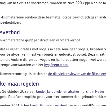
ing van het virus te voorkomen, worden de circa 220 kippen op de l
3-kilometerzone rondom deze besmette locatie bevindt zich geen ande
veebedrijven.
sverbod
0-kilometerzone geldt per direct een vervoersverbod.
 dat er vanaf locaties met vogels in deze zone geen vogels, broedei
oor de afvoer van mest van vogels en gebruikt strooisel. Deze maatr
komen. Andere dieren dan vogels en hun producten mogen wel worden
strenge voorwaarden van het
hygiëneprotocol
.
ilometerzone ligt, is te zien op
de dierziektenviewer van de Rijksdi
jke maatregelen
ds 16 oktober 2025 een
landelijke ophok- en afschermplicht in Nederl
els. De afschermplicht geldt voor niet-commercieel gehouden risico
vember 2025 is het
landelijke bezoekverbod
van vogelverblijfplaatsen