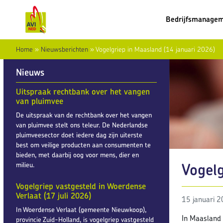
Bedrijfsmanage
Home
»
Nieuwsberichten
»
Vogelgriep in Maasland (14 januari 2026)
Nieuws
Uitspraak rechtbank over het vangen
van pluimvee
De uitspraak van de rechtbank over het vangen
van pluimvee stelt ons teleur. De Nederlandse
pluimveesector doet iedere dag zijn uiterste
best om veilige producten aan consumenten te
bieden, met daarbij oog voor mens, dier en
Vogelg
milieu.
Vogelgriep vastgesteld in Woerdense
Verlaat (17 juli 2026)
15 januari 
In Woerdense Verlaat (gemeente Nieuwkoop),
In Maasland 
provincie Zuid-Holland, is vogelgriep vastgesteld