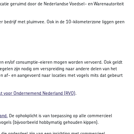
ocatie geruimd door de Nederlandse Voedsel- en Warenautoriteit
r bedrijf met pluimvee. Ook in de 10-kilometerzone liggen geen
eren en/of consumptie-eieren mogen worden vervoerd. Ook geldt
egelen zijn nodig om verspreiding naar andere delen van het
 af- en aangevoerd naar locaties met vogels mits dat gebeurt
enst voor Ondernemend Nederland (RVO)
.
and.
De ophokplicht is van toepassing op alle commercieel
vogels (bijvoorbeeld hobbymatig gehouden kippen).
 die onderdeel zijn van een inrichting met commercieel