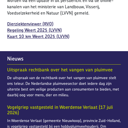
worden via een update in dit persbericht en via de online-
kanalen van het ministerie van Landbouw, Visserij,
Voedselzekerheid en Natuur (LVVN) gemeld.
Dierziektenviewer (RVO)
Regeling Weert 2025 (LVVN)
Kaart 10 km Weert 2025 (LVVN)
Nieuws
Uitspraak rechtbank over het vangen van pluimvee
De uitspraak van de rechtbank over het vangen van pluimvee stelt
ons teleur. De Nederlandse pluimveesector doet iedere dag zijn
uiterste best om veilige producten aan consumenten te bieden, met
daarbij oog voor mens, dier en milieu.
Vogelgriep vastgesteld in Woerdense Verlaat (17 juli
2026)
In Woerdense Verlaat (gemeente Nieuwkoop), provincie Zuid-Holland,
is vogelgriep vastgesteld bij een hobbypluimveehouderij. Om