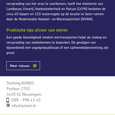
verspreiding van het virus te voorkomen, heeft het ministerie van
Landbouw, Visserij, Voedselzekerheid en Natuur (LVVN) besloten de
circa 40 kippen en 110 watervogels op de locatie te laten ruimen
door de Nederlandse Voedsel- en Warenautoriteit (NVWA).
Praktische tips afvoer van eieren
Een goede bioveiligheid rondom eiertransporten helpt de insleep en
verspreiding van ziektekiemen te beperken. De gevolgen van
bijvoorbeeld een vogelgriepuitbraak of een salmonellabesmetting zijn
groot.
Meer nieuws
Stichting AVINED
Postbus 2703
3430 GC Nieuwegein
088 - 998 43 40
info@avined.nl