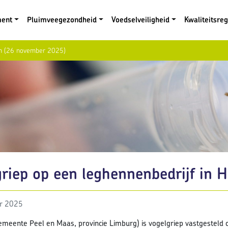
ment
Pluimveegezondheid
Voedselveiligheid
Kwaliteitsre
den (26 november 2025)
griep op een leghennenbedrijf in 
r 2025
emeente Peel en Maas, provincie Limburg) is vogelgriep vastgesteld o