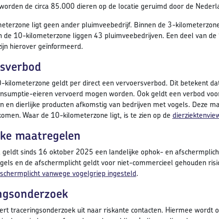
orden de circa 85.000 dieren op de locatie geruimd door de Nederl
meterzone ligt geen ander pluimveebedrijf. Binnen de 3-kilometerzon
n de 10-kilometerzone liggen 43 pluimveebedrijven. Een deel van de 
zijn hierover geïnformeerd.
sverbod
0-kilometerzone geldt per direct een vervoersverbod. Dit betekent da
nsumptie-eieren vervoerd mogen worden. Ook geldt een verbod voor d
n en dierlijke producten afkomstig van bedrijven met vogels. Deze m
komen. Waar de 10-kilometerzone ligt, is te zien op de
dierziektenvie
jke maatregelen
 geldt sinds 16 oktober 2025 een landelijke ophok- en afschermplicht
els en de afschermplicht geldt voor niet-commercieel gehouden risi
schermplicht vanwege vogelgriep ingesteld
.
ngsonderzoek
t traceringsonderzoek uit naar riskante contacten. Hiermee wordt on