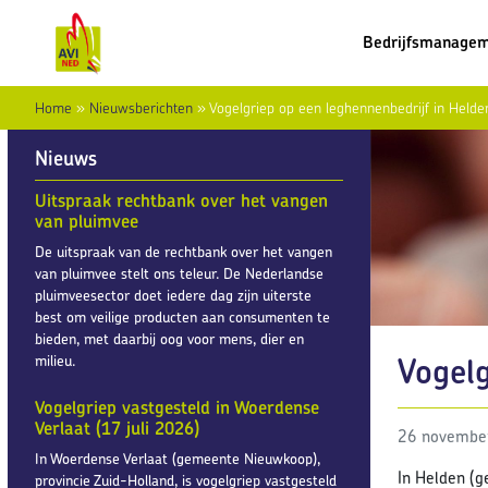
Bedrijfsmanage
Home
»
Nieuwsberichten
»
Vogelgriep op een leghennenbedrijf in Hel
Nieuws
Uitspraak rechtbank over het vangen
van pluimvee
De uitspraak van de rechtbank over het vangen
van pluimvee stelt ons teleur. De Nederlandse
pluimveesector doet iedere dag zijn uiterste
best om veilige producten aan consumenten te
bieden, met daarbij oog voor mens, dier en
Vogel
milieu.
Vogelgriep vastgesteld in Woerdense
Verlaat (17 juli 2026)
26 novembe
In Woerdense Verlaat (gemeente Nieuwkoop),
In Helden (g
provincie Zuid-Holland, is vogelgriep vastgesteld