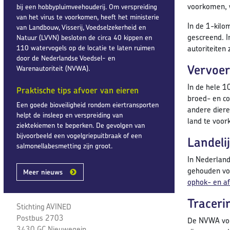
voorkomen, w
bij een hobbypluimveehouderij. Om verspreiding
van het virus te voorkomen, heeft het ministerie
In de 1-kilo
van Landbouw, Visserij, Voedselzekerheid en
gescreend. I
Natuur (LVVN) besloten de circa 40 kippen en
110 watervogels op de locatie te laten ruimen
autoriteiten 
door de Nederlandse Voedsel- en
Vervoer
Warenautoriteit (NVWA).
In de hele 1
Praktische tips afvoer van eieren
broed- en co
Een goede bioveiligheid rondom eiertransporten
andere diere
helpt de insleep en verspreiding van
land te voor
ziektekiemen te beperken. De gevolgen van
bijvoorbeeld een vogelgriepuitbraak of een
Landeli
salmonellabesmetting zijn groot.
In Nederland
gehouden vog
Meer nieuws
ophok- en af
Traceri
Stichting AVINED
Postbus 2703
De NVWA voer
3430 GC Nieuwegein