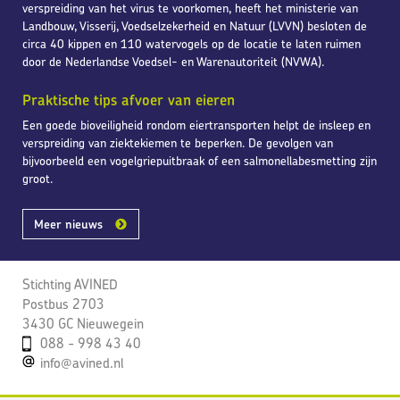
verspreiding van het virus te voorkomen, heeft het ministerie van
Landbouw, Visserij, Voedselzekerheid en Natuur (LVVN) besloten de
circa 40 kippen en 110 watervogels op de locatie te laten ruimen
door de Nederlandse Voedsel- en Warenautoriteit (NVWA).
Praktische tips afvoer van eieren
Een goede bioveiligheid rondom eiertransporten helpt de insleep en
verspreiding van ziektekiemen te beperken. De gevolgen van
bijvoorbeeld een vogelgriepuitbraak of een salmonellabesmetting zijn
groot.
Meer nieuws
Stichting AVINED
Postbus 2703
3430 GC Nieuwegein
088 - 998 43 40
info@avined.nl