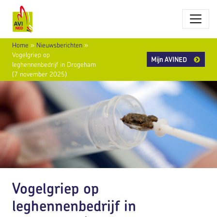
Home
»
Nieuwsberichten
»
Vogelgriep op
Mijn AVINED
leghennenbedrijf in Drogeham
(7 november 2025)
Vogelgriep op
leghennenbedrijf in