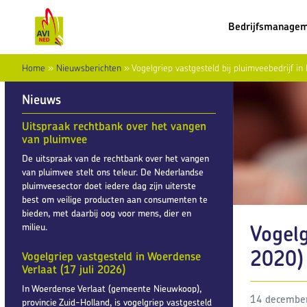
Bedrijfsmanage
Home
»
Nieuwsberichten
»
Vogelgriep vastgesteld bij pluimveebedrijf 
Nieuws
Uitspraak rechtbank over het vangen
van pluimvee
De uitspraak van de rechtbank over het vangen
van pluimvee stelt ons teleur. De Nederlandse
pluimveesector doet iedere dag zijn uiterste
best om veilige producten aan consumenten te
bieden, met daarbij oog voor mens, dier en
Vogelg
milieu.
2020)
Vogelgriep vastgesteld in Woerdense
Verlaat (17 juli 2026)
In Woerdense Verlaat (gemeente Nieuwkoop),
14 decembe
provincie Zuid-Holland, is vogelgriep vastgesteld