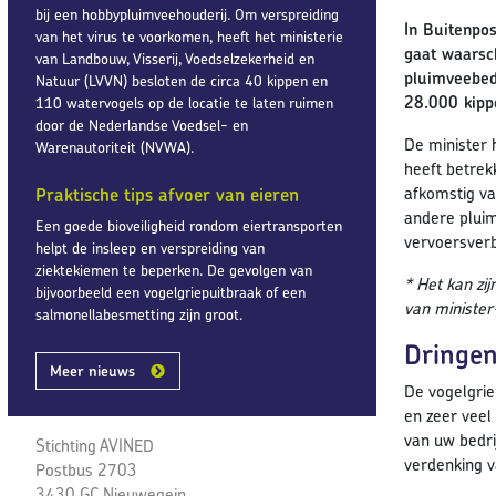
bij een hobbypluimveehouderij. Om verspreiding
In Buitenpos
van het virus te voorkomen, heeft het ministerie
gaat waarsch
van Landbouw, Visserij, Voedselzekerheid en
pluimveebedr
Natuur (LVVN) besloten de circa 40 kippen en
28.000 kipp
110 watervogels op de locatie te laten ruimen
door de Nederlandse Voedsel- en
De minister 
Warenautoriteit (NVWA).
heeft betrek
afkomstig va
Praktische tips afvoer van eieren
andere pluim
Een goede bioveiligheid rondom eiertransporten
vervoersver
helpt de insleep en verspreiding van
ziektekiemen te beperken. De gevolgen van
* Het kan zi
bijvoorbeeld een vogelgriepuitbraak of een
van minister
salmonellabesmetting zijn groot.
Dringen
Meer nieuws
De vogelgrie
en zeer veel
van uw bedri
Stichting AVINED
verdenking v
Postbus 2703
3430 GC Nieuwegein