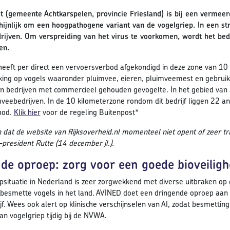
t (gemeente Achtkarspelen, provincie Friesland) is bij een vermeer
ijnlijk om een hoogpathogene variant van de vogelgriep. In een str
ijven. Om verspreiding van het virus te voorkomen, wordt het bed
en.
heeft per direct een vervoersverbod afgekondigd in deze zone van 10 k
king op vogels waaronder pluimvee, eieren, pluimveemest en gebruikt
n bedrijven met commercieel gehouden gevogelte. In het gebied van 3
veebedrijven. In de 10 kilometerzone rondom dit bedrijf liggen 22 an
bod.
Klik hier
voor de regeling Buitenpost*
jn dat de website van Rijksoverheid.nl momenteel niet opent of zeer t
-president Rutte (14 december jl.).
de oproep: zorg voor een goede bioveiligh
psituatie in Nederland is zeer zorgwekkend met diverse uitbraken op
 besmette vogels in het land. AVINED doet een dringende oproep aan d
jf. Wees ook alert op klinische verschijnselen van AI, zodat besmetti
an vogelgriep tijdig bij de NVWA.