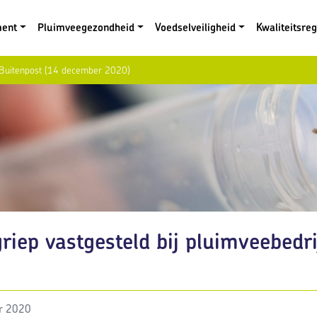
ment
Pluimveegezondheid
Voedselveiligheid
Kwaliteitsre
in Buitenpost (14 december 2020)
riep vastgesteld bij pluimveebedr
r 2020