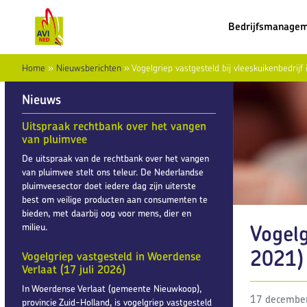
Bedrijfsmanage
Home
»
Nieuwsberichten
»
Vogelgriep vastgesteld bij vleeskuikenbedr
Nieuws
Uitspraak rechtbank over het vangen
van pluimvee
De uitspraak van de rechtbank over het vangen
van pluimvee stelt ons teleur. De Nederlandse
pluimveesector doet iedere dag zijn uiterste
best om veilige producten aan consumenten te
bieden, met daarbij oog voor mens, dier en
Vogelg
milieu.
2021)
Vogelgriep vastgesteld in Woerdense
Verlaat (17 juli 2026)
In Woerdense Verlaat (gemeente Nieuwkoop),
17 decembe
provincie Zuid-Holland, is vogelgriep vastgesteld