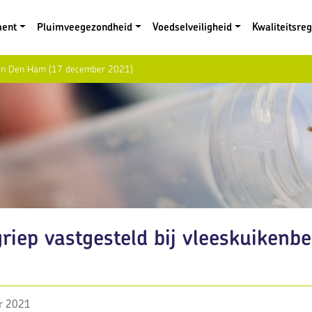
ment
Pluimveegezondheid
Voedselveiligheid
Kwaliteitsre
ijf in Den Ham (17 december 2021)
riep vastgesteld bij vleeskuikenb
r 2021