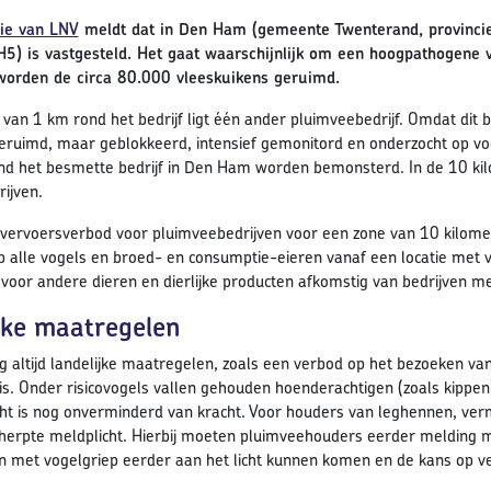
rie van LNV
meldt dat in Den Ham (gemeente Twenterand, provincie O
H5) is vastgesteld. Het gaat waarschijnlijk om een hoogpathogene v
orden de circa 80.000 vleeskuikens geruimd.
 van 1 km rond het bedrijf ligt één ander pluimveebedrijf. Omdat dit 
 geruimd, maar geblokkeerd, intensief gemonitord en onderzocht op vo
nd het besmette bedrijf in Den Ham worden bemonsterd. In de 10 kilo
ijven.
 vervoersverbod voor pluimveebedrijven voor een zone van 10 kilome
p alle vogels en broed- en consumptie-eieren vanaf een locatie met 
n voor andere dieren en dierlijke producten afkomstig van bedrijven m
jke maatregelen
 altijd landelijke maatregelen, zoals een verbod op het bezoeken van v
 is. Onder risicovogels vallen gehouden hoenderachtigen (zoals kippen
ht is nog onverminderd van kracht. Voor houders van leghennen, ver
erpte meldplicht. Hierbij moeten pluimveehouders eerder melding m
 met vogelgriep eerder aan het licht kunnen komen en de kans op ve