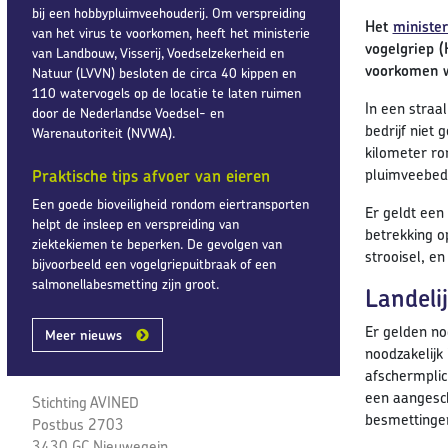
bij een hobbypluimveehouderij. Om verspreiding
Het
ministe
van het virus te voorkomen, heeft het ministerie
vogelgriep (
van Landbouw, Visserij, Voedselzekerheid en
voorkomen w
Natuur (LVVN) besloten de circa 40 kippen en
110 watervogels op de locatie te laten ruimen
In een straal
door de Nederlandse Voedsel- en
bedrijf niet
Warenautoriteit (NVWA).
kilometer ro
pluimveebedr
Praktische tips afvoer van eieren
Een goede bioveiligheid rondom eiertransporten
Er geldt een
helpt de insleep en verspreiding van
betrekking o
ziektekiemen te beperken. De gevolgen van
strooisel, e
bijvoorbeeld een vogelgriepuitbraak of een
salmonellabesmetting zijn groot.
Landeli
Er gelden nog
Meer nieuws
noodzakelijk
afschermplic
een aangesch
Stichting AVINED
besmettingen
Postbus 2703
3430 GC Nieuwegein