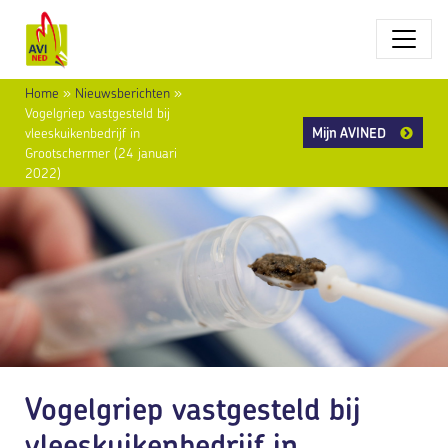
Home
»
Nieuwsberichten
»
Vogelgriep vastgesteld bij
Mijn AVINED
vleeskuikenbedrijf in
Grootschermer (24 januari
2022)
Vogelgriep vastgesteld bij
vleeskuikenbedrijf in