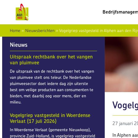
Bedrijfsmanage
Home
»
Nieuwsberichten
»
Vogelgriep vastgesteld in Alphen aan den Rij
Nieuws
Uitspraak rechtbank over het vangen
van pluimvee
De uitspraak van de rechtbank over het vangen
van pluimvee stelt ons teleur. De Nederlandse
pluimveesector doet iedere dag zijn uiterste
best om veilige producten aan consumenten te
bieden, met daarbij oog voor mens, dier en
Vogelg
milieu.
Vogelgriep vastgesteld in Woerdense
Verlaat (17 juli 2026)
27 januari 
In Woerdense Verlaat (gemeente Nieuwkoop),
In Alphen aa
provincie Zuid-Holland, is vogelgriep vastgesteld