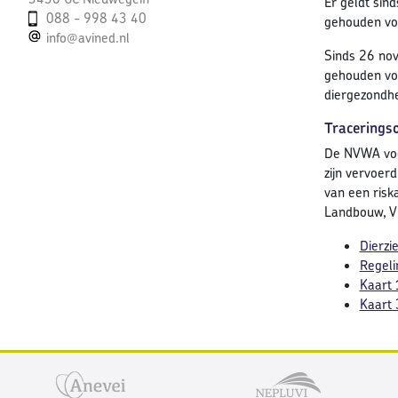
Er geldt sin
088 - 998 43 40
gehouden vog
info@avined.nl
Sinds 26 no
gehouden vog
diergezondhe
Tracerings
De NVWA voer
zijn vervoer
van een risk
Landbouw, Vi
Dierzi
Regeli
Kaart 
Kaart 