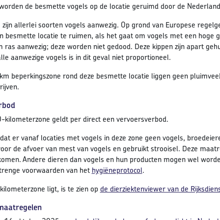
orden de besmette vogels op de locatie geruimd door de Nederland
e zijn allerlei soorten vogels aanwezig. Op grond van Europese regelge
n besmette locatie te ruimen, als het gaat om vogels met een hoge ge
 ras aanwezig; deze worden niet gedood. Deze kippen zijn apart ge
le aanwezige vogels is in dit geval niet proportioneel.
 km beperkingszone rond deze besmette locatie liggen geen pluimvee
ijven.
rbod
0-kilometerzone geldt per direct een vervoersverbod.
 dat er vanaf locaties met vogels in deze zone geen vogels, broedei
oor de afvoer van mest van vogels en gebruikt strooisel. Deze maatr
komen. Andere dieren dan vogels en hun producten mogen wel worden
strenge voorwaarden van het
hygiëneprotocol
.
ilometerzone ligt, is te zien op
de dierziektenviewer van de Rijksdi
 maatregelen