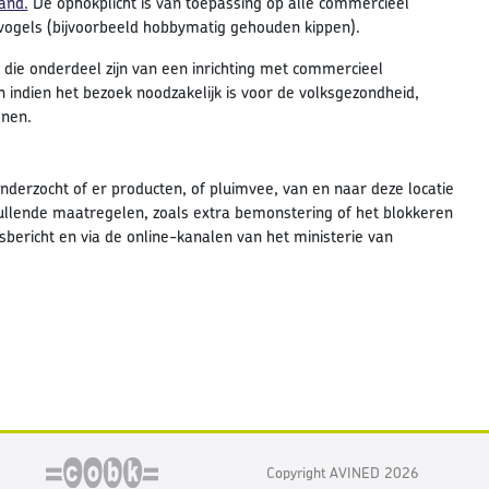
and.
De ophokplicht is van toepassing op alle commercieel
vogels (bijvoorbeeld hobbymatig gehouden kippen).
 die onderdeel zijn van een inrichting met commercieel
 indien het bezoek noodzakelijk is voor de volksgezondheid,
onen.
derzocht of er producten, of pluimvee, van en naar deze locatie
vullende maatregelen, zoals extra bemonstering of het blokkeren
sbericht en via de online-kanalen van het ministerie van
Copyright AVINED 2026