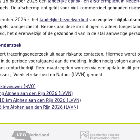
ds 16 oktober 2025 een
landelijke ophok- en afschermplicht in Nederl
els. De afschermplicht geldt voor niet-commercieel gehouden risico
vember 2025 is het
landelijke bezoekverbod
van vogelverblijfplaatsen
els, aangescherpt. Bezoek aan deze inrichtingen is alleen toegestaan
id, het dierenwelzijn of de gezondheid van in de stal aanwezige pers
onderzoek
t traceringsonderzoek uit naar riskante contacten. Hiermee wordt on
d in de periode voorafgaand aan de melding. Indien nodig volgen aan
ant contactbedrijf. Deze maatregelen worden via een update in dit per
sserij, Voedselzekerheid en Natuur (LVVN) gemeld.
ektevieuwer (RVO)
ng Alphen aan den Rijn 2026 (LVVN)
10 km Alphen aan den Rijn 2026 (LVVN)
3 km Alphen aan den Rijn 2026 (LVVN)