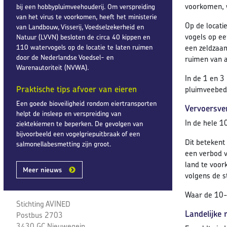
voorkomen, w
bij een hobbypluimveehouderij. Om verspreiding
van het virus te voorkomen, heeft het ministerie
Op de locati
van Landbouw, Visserij, Voedselzekerheid en
vogels op ee
Natuur (LVVN) besloten de circa 40 kippen en
110 watervogels op de locatie te laten ruimen
een zeldzaam
door de Nederlandse Voedsel- en
ruimen van al
Warenautoriteit (NVWA).
In de 1 en 3
Praktische tips afvoer van eieren
pluimveebedr
Een goede bioveiligheid rondom eiertransporten
Vervoersve
helpt de insleep en verspreiding van
In de hele 1
ziektekiemen te beperken. De gevolgen van
bijvoorbeeld een vogelgriepuitbraak of een
Dit betekent
salmonellabesmetting zijn groot.
een verbod v
land te voor
Meer nieuws
volgens de 
Waar de 10-k
Stichting AVINED
Landelijke
Postbus 2703
3430 GC Nieuwegein