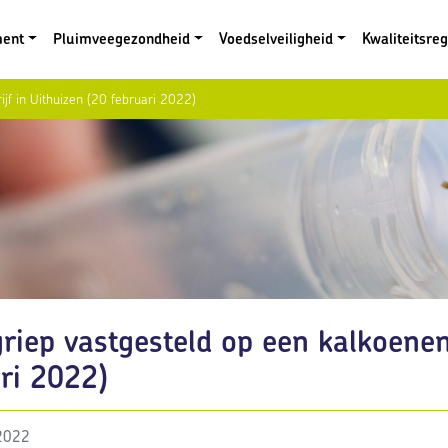
ment
Pluimveegezondheid
Voedselveiligheid
Kwaliteitsre
jf in Uithuizen (20 februari 2022)
riep vastgesteld op een kalkoenen
ri 2022)
 2022