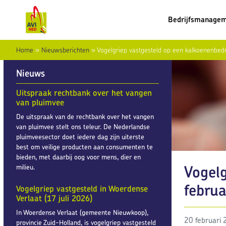
Bedrijfsmanage
Home
»
Nieuwsberichten
»
Vogelgriep vastgesteld op een kalkoenenbedri
Nieuws
Uitspraak rechtbank over het vangen
van pluimvee
De uitspraak van de rechtbank over het vangen
van pluimvee stelt ons teleur. De Nederlandse
pluimveesector doet iedere dag zijn uiterste
best om veilige producten aan consumenten te
bieden, met daarbij oog voor mens, dier en
Vogelg
milieu.
februa
Vogelgriep vastgesteld in Woerdense
Verlaat (17 juli 2026)
In Woerdense Verlaat (gemeente Nieuwkoop),
20 februari
provincie Zuid-Holland, is vogelgriep vastgesteld