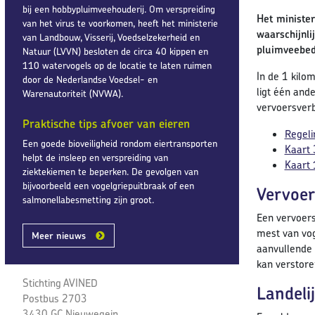
bij een hobbypluimveehouderij. Om verspreiding
Het minister
van het virus te voorkomen, heeft het ministerie
waarschijnl
van Landbouw, Visserij, Voedselzekerheid en
pluimveebed
Natuur (LVVN) besloten de circa 40 kippen en
110 watervogels op de locatie te laten ruimen
In de 1 kilo
door de Nederlandse Voedsel- en
ligt één and
Warenautoriteit (NVWA).
vervoersverb
Praktische tips afvoer van eieren
Regeli
Een goede bioveiligheid rondom eiertransporten
Kaart 
helpt de insleep en verspreiding van
Kaart 
ziektekiemen te beperken. De gevolgen van
bijvoorbeeld een vogelgriepuitbraak of een
Vervoer
salmonellabesmetting zijn groot.
Een vervoers
mest van vog
Meer nieuws
aanvullende 
kan verstore
Stichting AVINED
Landeli
Postbus 2703
3430 GC Nieuwegein