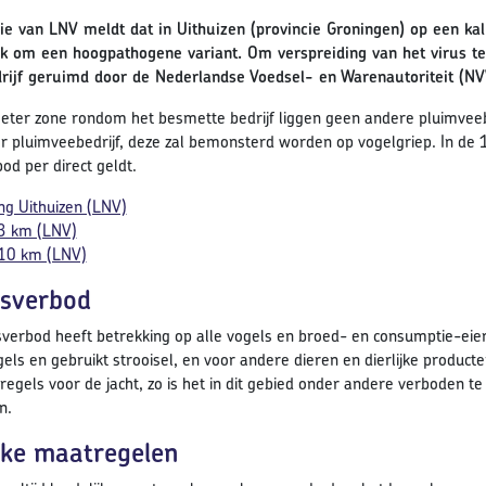
ie van LNV meldt dat in Uithuizen (provincie Groningen) op een kal
ijk om een hoogpathogene variant. Om verspreiding van het virus 
rijf geruimd door de Nederlandse Voedsel- en Warenautoriteit (N
meter zone rondom het besmette bedrijf liggen geen andere pluimveeb
er pluimveebedrijf, deze zal bemonsterd worden op vogelgriep. In de 
od per direct geldt.
ng Uithuizen (LNV)
3 km (LNV)
10 km (LNV)
sverbod
verbod heeft betrekking op alle vogels en broed- en consumptie-eier
els en gebruikt strooisel, en voor andere dieren en dierlijke produc
regels voor de jacht, zo is het in dit gebied onder andere verboden t
n.
jke maatregelen