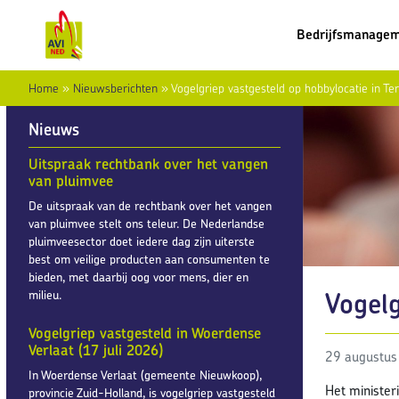
Bedrijfsmanage
Home
»
Nieuwsberichten
»
Vogelgriep vastgesteld op hobbylocatie in T
Nieuws
Uitspraak rechtbank over het vangen
van pluimvee
De uitspraak van de rechtbank over het vangen
van pluimvee stelt ons teleur. De Nederlandse
pluimveesector doet iedere dag zijn uiterste
best om veilige producten aan consumenten te
bieden, met daarbij oog voor mens, dier en
Vogelg
milieu.
Vogelgriep vastgesteld in Woerdense
Verlaat (17 juli 2026)
29 augustus
In Woerdense Verlaat (gemeente Nieuwkoop),
Het minister
provincie Zuid-Holland, is vogelgriep vastgesteld