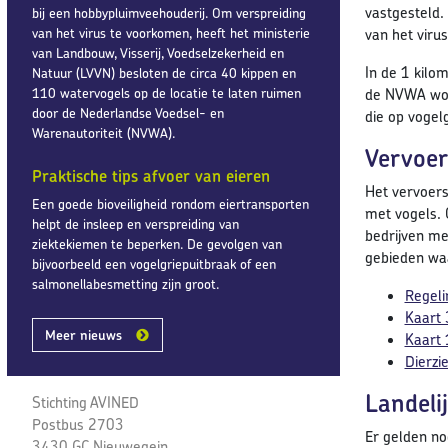
vastgesteld.
bij een hobbypluimveehouderij. Om verspreiding
van het virus te voorkomen, heeft het ministerie
van het viru
van Landbouw, Visserij, Voedselzekerheid en
In de 1 kilo
Natuur (LVVN) besloten de circa 40 kippen en
110 watervogels op de locatie te laten ruimen
de NVWA word
door de Nederlandse Voedsel- en
die op vogel
Warenautoriteit (NVWA).
Vervoer
Praktische tips afvoer van eieren
Het vervoers
Een goede bioveiligheid rondom eiertransporten
met vogels. 
helpt de insleep en verspreiding van
bedrijven me
ziektekiemen te beperken. De gevolgen van
gebieden waa
bijvoorbeeld een vogelgriepuitbraak of een
salmonellabesmetting zijn groot.
Regeli
Kaart 
Meer nieuws
Kaart 
Dierzi
Landeli
Stichting AVINED
Postbus 2703
Er gelden nog
3430 GC Nieuwegein