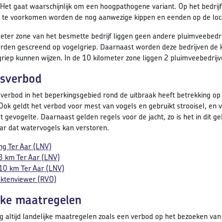
 Het gaat waarschijnlijk om een hoogpathogene variant. Op het bedri
s te voorkomen worden de nog aanwezige kippen en eenden op de lo
meter zone van het besmette bedrijf liggen geen andere pluimveebedri
en gescreend op vogelgriep. Daarnaast worden deze bedrijven de k
griep kunnen wijzen. In de 10 kilometer zone liggen 2 pluimveebedrijv
sverbod
verbod in het beperkingsgebied rond de uitbraak heeft betrekking op
Ook geldt het verbod voor mest van vogels en gebruikt strooisel, en 
t gevogelte. Daarnaast gelden regels voor de jacht, zo is het in dit 
r dat watervogels kan verstoren.
ng Ter Aar (LNV)
3 km Ter Aar (LNV)
10 km Ter Aar (LNV)
ektenviewer (RVO)
jke maatregelen
 altijd landelijke maatregelen zoals een verbod op het bezoeken van vo