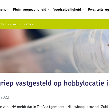
ment
Pluimveegezondheid
Voedselveiligheid
Kwaliteitsre
er Aar (27 augustus 2022)
riep vastgesteld op hobbylocatie 
 2022
ie van LNV meldt dat in Ter Aar (gemeente Nieuwkoop, provincie Zui