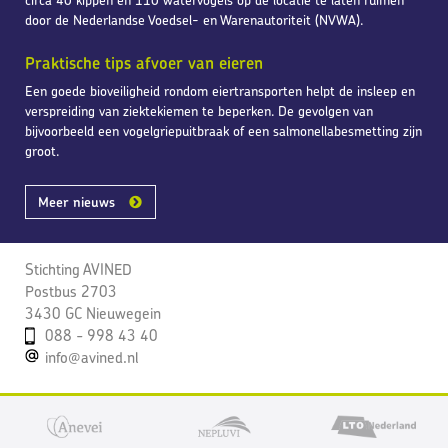
circa 40 kippen en 110 watervogels op de locatie te laten ruimen
door de Nederlandse Voedsel- en Warenautoriteit (NVWA).
Praktische tips afvoer van eieren
Een goede bioveiligheid rondom eiertransporten helpt de insleep en
verspreiding van ziektekiemen te beperken. De gevolgen van
bijvoorbeeld een vogelgriepuitbraak of een salmonellabesmetting zijn
groot.
Meer nieuws
Stichting AVINED
Postbus 2703
3430 GC Nieuwegein
088 - 998 43 40
info@avined.nl