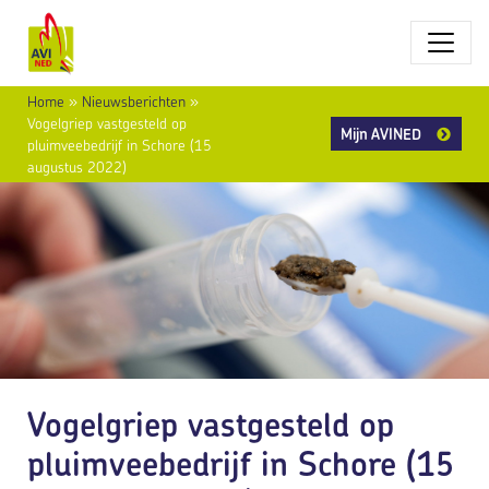
Home
»
Nieuwsberichten
»
Vogelgriep vastgesteld op
Mijn AVINED
pluimveebedrijf in Schore (15
augustus 2022)
Vogelgriep vastgesteld op
pluimveebedrijf in Schore (15