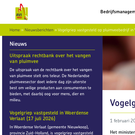
Bedrijfsmanage
Home
»
Nieuwsberichten
»
Vogelgriep vastgesteld op pluimveebedrijf in
Nieuws
Uitspraak rechtbank over het vangen
van pluimvee
De uitspraak van de rechtbank over het vangen
van pluimvee stelt ons teleur. De Nederlandse
pluimveesector doet iedere dag zijn uiterste
best om veilige producten aan consumenten te
bieden, met daarbij oog voor mens, dier en
Vogelg
milieu.
Vogelgriep vastgesteld in Woerdense
Verlaat (17 juli 2026)
1 februari 2
In Woerdense Verlaat (gemeente Nieuwkoop),
Het minister
provincie Zuid-Holland, is vogelgriep vastgesteld