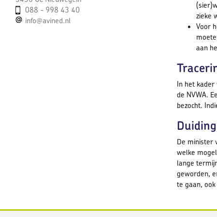
(sier)
088 - 998 43 40
zieke 
info@avined.nl
Voor h
moeten
aan he
Traceri
In het kader
de NVWA. Een
bezocht. In
Duiding
De minister 
welke mogeli
lange termij
geworden, en
te gaan, ook