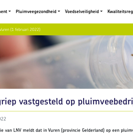
ment
Pluimveegezondheid
Voedselveiligheid
Kwaliteitsre
 Vuren (1 februari 2022)
riep vastgesteld op pluimveebedrij
022
ie van LNV meldt dat in Vuren (provincie Gelderland) op een pluimv