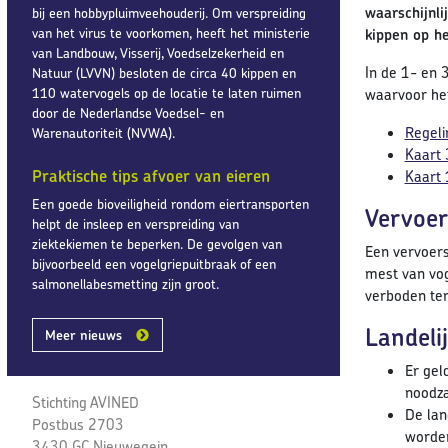
waarschijnl
bij een hobbypluimveehouderij. Om verspreiding
van het virus te voorkomen, heeft het ministerie
kippen op he
van Landbouw, Visserij, Voedselzekerheid en
In de 1- en 
Natuur (LVVN) besloten de circa 40 kippen en
110 watervogels op de locatie te laten ruimen
waarvoor het
door de Nederlandse Voedsel- en
Regeli
Warenautoriteit (NVWA).
Kaart 
Praktische tips afvoer van eieren
Kaart 
Een goede bioveiligheid rondom eiertransporten
Vervoer
helpt de insleep en verspreiding van
ziektekiemen te beperken. De gevolgen van
Een vervoers
bijvoorbeeld een vogelgriepuitbraak of een
mest van vog
salmonellabesmetting zijn groot.
verboden ten
Landeli
Meer nieuws
Er gel
noodza
Stichting AVINED
De lan
Postbus 2703
worden
3430 GC Nieuwegein