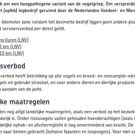
ijk om een hoogpathogene variant van de vogelgriep. Om verspreid
t (opfok) legbedrijf geruimd door de Nederlandse Voedsel- en War
3 kilometer zone rondom het besmette bedrijf liggen geen andere plui
 vervoersverbod per direct geldt.
ng Vuren (LNV)
3 km (LNV)
10 km (LNV)
sverbod
verbod heeft betrekking op alle vogels en broed- en consumptie-eier
els en gebruikt strooisel, en voor andere dieren en dierlijke produc
 aanzien van de jacht.
jke maatregelen
den nog altijd landelijke maatregelen, zoals een verbod op het bezoeken
kelijk is. Onder risicovogels vallen gehouden hoenderachtigen (zoals
delijke ophok- en afschermplicht is nog onverminderd van kracht. De
 naar binnen gebracht (behalve fazanten en loopvogels). Voor niet-