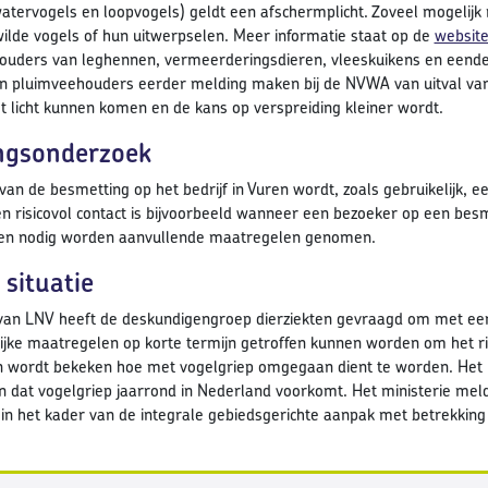
watervogels en loopvogels) geldt een afschermplicht. Zoveel mogeli
wilde vogels of hun uitwerpselen. Meer informatie staat op de
websit
ouders van leghennen, vermeerderingsdieren, vleeskuikens en eenden
 pluimveehouders eerder melding maken bij de NVWA van uitval va
t licht kunnen komen en de kans op verspreiding kleiner wordt.
ngsonderzoek
 van de besmetting op het bedrijf in Vuren wordt, zoals gebruikelijk, 
 risicovol contact is bijvoorbeeld wanneer een bezoeker op een besme
dien nodig worden aanvullende maatregelen genomen.
 situatie
van LNV heeft de deskundigengroep dierziekten gevraagd om met een du
jke maatregelen op korte termijn getroffen kunnen worden om het ris
n wordt bekeken hoe met vogelgriep omgegaan dient te worden. Het li
 dat vogelgriep jaarrond in Nederland voorkomt. Het ministerie meld
 in het kader van de integrale gebiedsgerichte aanpak met betrekking