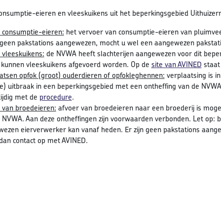
onsumptie-eieren en vleeskuikens uit het beperkingsgebied Uithuiz
 consumptie-eieren:
het vervoer van consumptie-eieren van pluimveeb
n geen pakstations aangewezen, mocht u wel een aangewezen paksta
 vleeskuikens:
de NVWA heeft slachterijen aangewezen voor dit bepe
kunnen vleeskuikens afgevoerd worden. Op de
site van AVINED
staat
atsen opfok (groot) ouderdieren of opfokleghennen:
verplaatsing is i
te) uitbraak in een beperkingsgebied met een ontheffing van de NVWA
tijdig met de
procedure
.
 van broedeieren:
afvoer van broedeieren naar een broederij is mogel
 NVWA. Aan deze ontheffingen zijn voorwaarden verbonden. Let op: b
ezen eierverwerker kan vanaf heden. Er zijn geen pakstations aan
an contact op met AVINED.