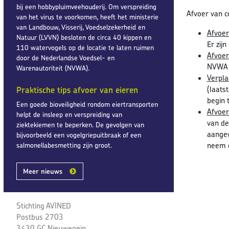
bij een hobbypluimveehouderij. Om verspreiding
Afvoer van c
van het virus te voorkomen, heeft het ministerie
van Landbouw, Visserij, Voedselzekerheid en
Afvoer
Natuur (LVVN) besloten de circa 40 kippen en
Er zij
110 watervogels op de locatie te laten ruimen
Afvoer
door de Nederlandse Voedsel- en
NVWA 
Warenautoriteit (NVWA).
Verpla
(laats
Praktische tips afvoer van eieren
begin 
Een goede bioveiligheid rondom eiertransporten
Afvoer
helpt de insleep en verspreiding van
van de
ziektekiemen te beperken. De gevolgen van
aangew
bijvoorbeeld een vogelgriepuitbraak of een
neem d
salmonellabesmetting zijn groot.
Meer nieuws
Stichting AVINED
Postbus 2703
3430 GC Nieuwegein