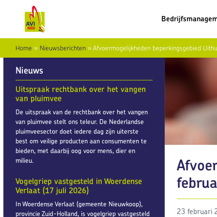
Bedrijfsmanage
Home
»
Nieuwsberichten
»
Afvoermogelijkheden beperkingsgebied Uithu
Nieuws
Uitspraak rechtbank over het vangen
van pluimvee
De uitspraak van de rechtbank over het vangen
van pluimvee stelt ons teleur. De Nederlandse
pluimveesector doet iedere dag zijn uiterste
best om veilige producten aan consumenten te
bieden, met daarbij oog voor mens, dier en
Afvoe
milieu.
februa
Vogelgriep vastgesteld in Woerdense
Verlaat (17 juli 2026)
In Woerdense Verlaat (gemeente Nieuwkoop),
23 februari
provincie Zuid-Holland, is vogelgriep vastgesteld