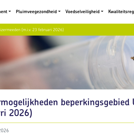
ment
Pluimveegezondheid
Voedselveiligheid
Kwaliteitsre
izermeeden (m.i.v. 23 februari 2026)
rmogelijkheden beperkingsgebied 
ri 2026)
 2026