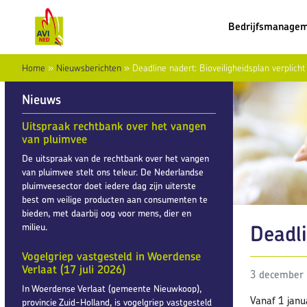
Bedrijfsmanage
Home
»
Nieuwsberichten
»
Deadline nadert: Bioveiligheidsplan verplicht
Nieuws
Uitspraak rechtbank over het vangen
van pluimvee
De uitspraak van de rechtbank over het vangen
van pluimvee stelt ons teleur. De Nederlandse
pluimveesector doet iedere dag zijn uiterste
best om veilige producten aan consumenten te
bieden, met daarbij oog voor mens, dier en
Deadli
milieu.
Vogelgriep vastgesteld in Woerdense
Verlaat (17 juli 2026)
3 december
In Woerdense Verlaat (gemeente Nieuwkoop),
Vanaf 1 janu
provincie Zuid-Holland, is vogelgriep vastgesteld