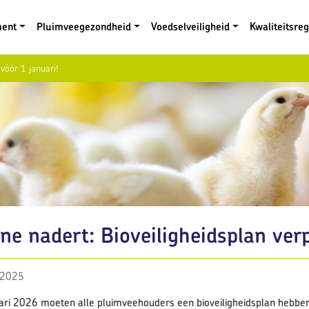
ment
Pluimveegezondheid
Voedselveiligheid
Kwaliteitsre
 vóór 1 januari!
ne nadert: Bioveiligheidsplan verp
 2025
ari 2026 moeten alle pluimveehouders een bioveiligheidsplan hebben