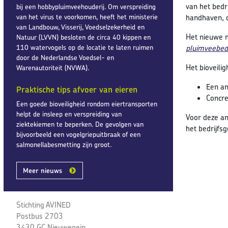
van het bedr
bij een hobbypluimveehouderij. Om verspreiding
van het virus te voorkomen, heeft het ministerie
handhaven, du
van Landbouw, Visserij, Voedselzekerheid en
Het nieuwe m
Natuur (LVVN) besloten de circa 40 kippen en
110 watervogels op de locatie te laten ruimen
pluimveebedr
door de Nederlandse Voedsel- en
Het bioveilig
Warenautoriteit (NVWA).
Een an
Praktische tips afvoer van eieren
Concre
Een goede bioveiligheid rondom eiertransporten
helpt de insleep en verspreiding van
Voor deze an
ziektekiemen te beperken. De gevolgen van
het bedrijfs
bijvoorbeeld een vogelgriepuitbraak of een
salmonellabesmetting zijn groot.
Meer nieuws
Stichting AVINED
Postbus 2703
3430 GC Nieuwegein