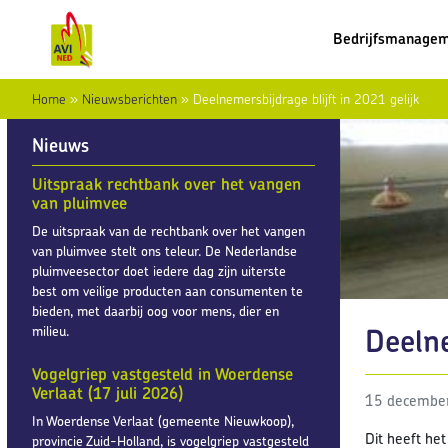
Bedrijfsmanage
Home
»
Nieuwsberichten
»
Deelnemersbijdrage blijft in 2021 gelijk
Nieuws
Uitspraak rechtbank over het vangen
van pluimvee
De uitspraak van de rechtbank over het vangen
van pluimvee stelt ons teleur. De Nederlandse
pluimveesector doet iedere dag zijn uiterste
best om veilige producten aan consumenten te
bieden, met daarbij oog voor mens, dier en
Deelne
milieu.
Vogelgriep vastgesteld in Woerdense
Verlaat (17 juli 2026)
15 decembe
In Woerdense Verlaat (gemeente Nieuwkoop),
Dit heeft he
provincie Zuid-Holland, is vogelgriep vastgesteld