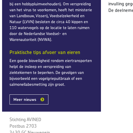
invulling ge
bij een hobbypluimveehouderij. Om verspreiding
van het virus te voorkomen, heeft het ministerie
De deelnemer
van Landbouw, Visserij, Voedselzekerheid en
Natuur (LVVN) besloten de circa 40 kippen en
110 watervogels op de locatie te laten ruimen
door de Nederlandse Voedsel- en
Warenautoriteit (NVWA).
Praktische tips afvoer van eieren
Een goede bioveiligheid rondom eiertransporten
helpt de insleep en verspreiding van
ziektekiemen te beperken. De gevolgen van
bijvoorbeeld een vogelgriepuitbraak of een
salmonellabesmetting zijn groot.
Meer nieuws
Stichting AVINED
Postbus 2703
3430 GC Nieuwegein