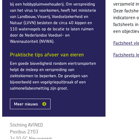
verzameld in 
bij een hobbypluimveehouderij. Om verspreiding
van het virus te voorkomen, heeft het ministerie
Deze factshe
van Landbouw, Visserij, Voedselzekerheid en
indicatoren o
Natuur (LVVN) besloten de circa 40 kippen en
factsheets in
110 watervogels op de locatie te laten ruimen
een objectie
door de Nederlandse Voedsel- en
Warenautoriteit (NVWA).
Factsheet vl
Praktische tips afvoer van eieren
Factsheets l
Een goede bioveiligheid rondom eiertransporten
helpt de insleep en verspreiding van
ziektekiemen te beperken. De gevolgen van
bijvoorbeeld een vogelgriepuitbraak of een
salmonellabesmetting zijn groot.
Meer nieuws
Stichting AVINED
Postbus 2703
3430 GC Nieuwegein