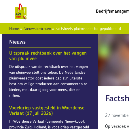
Bedrijfsmanage
Home
»
Nieuwsberichten
»
Factsheets pluimveesector gepubliceerd
Nieuws
Uitspraak rechtbank over het vangen
van pluimvee
De uitspraak van de rechtbank over het vangen
van pluimvee stelt ons teleur. De Nederlandse
pluimveesector doet iedere dag zijn uiterste
best om veilige producten aan consumenten te
bieden, met daarbij oog voor mens, dier en
Factsh
milieu.
Vogelgriep vastgesteld in Woerdense
Verlaat (17 juli 2026)
27 novembe
In Woerdense Verlaat (gemeente Nieuwkoop),
Op verzoek v
provincie Zuid-Holland, is vogelgriep vastgesteld