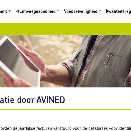
ment
Pluimveegezondheid
Voedselveiligheid
Kwaliteitsre
atie door AVINED
1
den de jaarlijkse facturen verstuurd voor de databases voor identifica