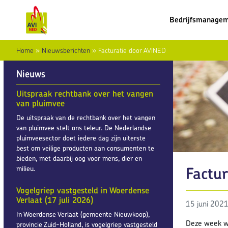
Bedrijfsmanage
Home
»
Nieuwsberichten
»
Facturatie door AVINED
Nieuws
Uitspraak rechtbank over het vangen
van pluimvee
De uitspraak van de rechtbank over het vangen
van pluimvee stelt ons teleur. De Nederlandse
pluimveesector doet iedere dag zijn uiterste
best om veilige producten aan consumenten te
bieden, met daarbij oog voor mens, dier en
Factur
milieu.
Vogelgriep vastgesteld in Woerdense
Verlaat (17 juli 2026)
15 juni 202
In Woerdense Verlaat (gemeente Nieuwkoop),
Deze week wor
provincie Zuid-Holland, is vogelgriep vastgesteld