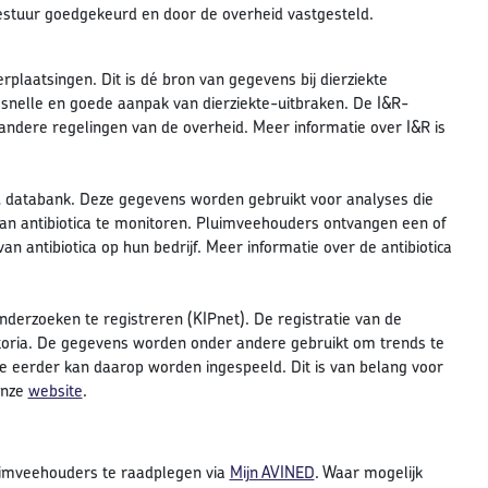
bestuur goedgekeurd en door de overheid vastgesteld.
plaatsingen. Dit is dé bron van gegevens bij dierziekte
en snelle en goede aanpak van dierziekte-uitbraken. De I&R-
ndere regelingen van de overheid. Meer informatie over I&R is
RA databank. Deze gegevens worden gebruikt voor analyses die
 van antibiotica te monitoren. Pluimveehouders ontvangen een of
 antibiotica op hun bedrijf. Meer informatie over de antibiotica
nderzoeken te registreren (KIPnet). De registratie van de
oria. De gegevens worden onder andere gebruikt om trends te
te eerder kan daarop worden ingespeeld. Dit is van belang voor
onze
website
.
luimveehouders te raadplegen via
Mijn AVINED
. Waar mogelijk