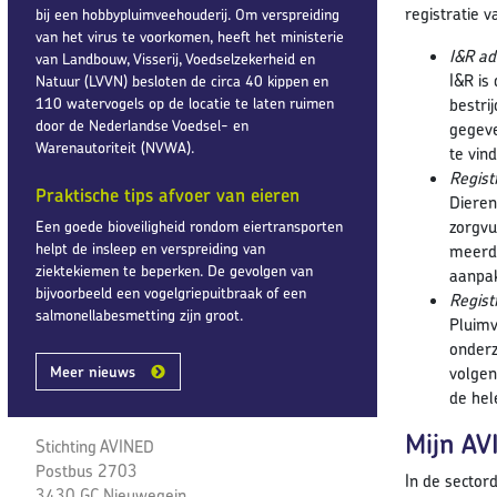
registratie 
bij een hobbypluimveehouderij. Om verspreiding
van het virus te voorkomen, heeft het ministerie
I&R ad
van Landbouw, Visserij, Voedselzekerheid en
I&R is
Natuur (LVVN) besloten de circa 40 kippen en
110 watervogels op de locatie te laten ruimen
bestri
door de Nederlandse Voedsel- en
gegeve
Warenautoriteit (NVWA).
te vin
Registr
Praktische tips afvoer van eieren
Dieren
zorgvu
Een goede bioveiligheid rondom eiertransporten
helpt de insleep en verspreiding van
meerde
ziektekiemen te beperken. De gevolgen van
aanpa
bijvoorbeeld een vogelgriepuitbraak of een
Regist
salmonellabesmetting zijn groot.
Pluimv
onderz
Meer nieuws
volgen
de hel
Mijn AV
Stichting AVINED
Postbus 2703
In de sector
3430 GC Nieuwegein