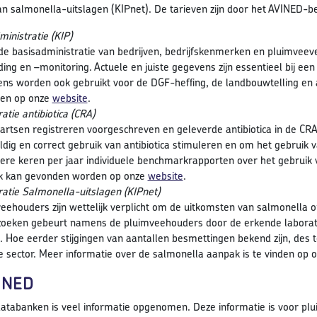
van salmonella-uitslagen (KIPnet). De tarieven zijn door het AVINED-
ministratie (KIP)
 de basisadministratie van bedrijven, bedrijfskenmerken en pluimveever
jding en –monitoring. Actuele en juiste gegevens zijn essentieel bij e
ns worden ook gebruikt voor de DGF-heffing, de landbouwtelling en a
den op onze
website
.
atie antibiotica (CRA)
artsen registreren voorgeschreven en geleverde antibiotica in de C
ldig en correct gebruik van antibiotica stimuleren en om het gebruik
re keren per jaar individuele benchmarkrapporten over het gebruik van
k kan gevonden worden op onze
website
.
ratie Salmonella-uitslagen (KIPnet)
eehouders zijn wettelijk verplicht om de uitkomsten van salmonella o
oeken gebeurt namens de pluimveehouders door de erkende laborat
. Hoe eerder stijgingen van aantallen besmettingen bekend zijn, des 
e sector. Meer informatie over de salmonella aanpak is te vinden op 
INED
databanken is veel informatie opgenomen. Deze informatie is voor p