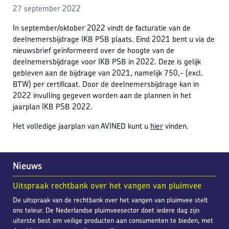
27 september 2022
In september/oktober 2022 vindt de facturatie van de
deelnemersbijdrage IKB PSB plaats. Eind 2021 bent u via de
nieuwsbrief geïnformeerd over de hoogte van de
deelnemersbijdrage voor IKB PSB in 2022. Deze is gelijk
gebleven aan de bijdrage van 2021, namelijk 750,- (excl.
BTW) per certificaat. Door de deelnemersbijdrage kan in
2022 invulling gegeven worden aan de plannen in het
jaarplan IKB PSB 2022.
Het volledige jaarplan van AVINED kunt u
hier
vinden.
Nieuws
Uitspraak rechtbank over het vangen van pluimvee
De uitspraak van de rechtbank over het vangen van pluimvee stelt
ons teleur. De Nederlandse pluimveesector doet iedere dag zijn
uiterste best om veilige producten aan consumenten te bieden, met