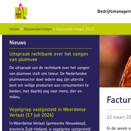
Bedrijfsmanage
Home
»
Nieuwsberichten
»
Facturatie maart 2023
Nieuws
Uitspraak rechtbank over het vangen
van pluimvee
De uitspraak van de rechtbank over het vangen
van pluimvee stelt ons teleur. De Nederlandse
pluimveesector doet iedere dag zijn uiterste
best om veilige producten aan consumenten te
bieden, met daarbij oog voor mens, dier en
Factu
milieu.
Vogelgriep vastgesteld in Woerdense
Verlaat (17 juli 2026)
22 maart 2
In Woerdense Verlaat (gemeente Nieuwkoop),
In de week 
provincie Zuid-Holland, is vogelgriep vastgesteld