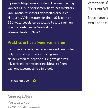
verzonden. W
bij een hobbypluimveehouderij. Om verspreiding
van het virus te voorkomen, heeft het ministerie
‘Tarieven AV
van Landbouw, Visserij, Voedselzekerheid en
Neem voor vr
Natuur (LVVN) besloten de circa 40 kippen en
110 watervogels op de locatie te laten ruimen
een ander e-
door de Nederlandse Voedsel- en
Warenautoriteit (NVWA).
Praktische tips afvoer van eieren
Een goede bioveiligheid rondom eiertransporten
helpt de insleep en verspreiding van
ziektekiemen te beperken. De gevolgen van
bijvoorbeeld een vogelgriepuitbraak of een
salmonellabesmetting zijn groot.
Meer nieuws
Stichting AVINED
Postbus 2703
3430 GC Nieuwegein