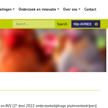
gelingen
Onderzoek en innovatie
Over ons
Contact
Search
Mijn AVINED
e
 en AVV (2
deel 2022 onderzoeksbijdrage pluimveebedrijven)